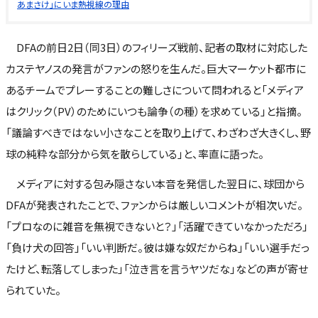
あまさけ」にいま熱視線の理由
DFAの前日2日（同3日）のフィリーズ戦前、記者の取材に対応した
カステヤノスの発言がファンの怒りを生んだ。巨大マーケット都市に
あるチームでプレーすることの難しさについて問われると「メディア
はクリック（PV）のためにいつも論争（の種）を求めている」と指摘。
「議論すべきではない小さなことを取り上げて、わざわざ大きくし、野
球の純粋な部分から気を散らしている」と、率直に語った。
メディアに対する包み隠さない本音を発信した翌日に、球団から
DFAが発表されたことで、ファンからは厳しいコメントが相次いだ。
「プロなのに雑音を無視できないと？」「活躍できていなかっただろ」
「負け犬の回答」「いい判断だ。彼は嫌な奴だからね」「いい選手だっ
たけど、転落してしまった」「泣き言を言うヤツだな」などの声が寄せ
られていた。