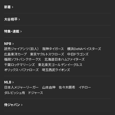
新着
大谷翔平
特集・連載
NPB
読売ジャイアンツ（巨人）
阪神タイガース
横浜DeNAベイスターズ
広島東洋カープ
東京ヤクルトスワローズ
中日ドラゴンズ
福岡ソフトバンクホークス
北海道日本ハムファイターズ
千葉ロッテマリーンズ
東北楽天ゴールデンイーグルス
オリックス・バファローズ
埼玉西武ライオンズ
MLB
日本人メジャーリーガー
山本由伸
佐々木朗希
イチロー
ダルビッシュ有
ドジャース
侍ジャパン