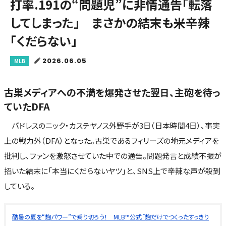
打率.191の“問題児”に非情通告「転落
してしまった」 まさかの結末も米辛辣
「くだらない」
2026.06.05
MLB
古巣メディアへの不満を爆発させた翌日、主砲を待っ
ていたDFA
パドレスのニック・カステヤノス外野手が3日（日本時間4日）、事実
上の戦力外（DFA）となった。古巣であるフィリーズの地元メディアを
批判し、ファンを激怒させていた中での通告。問題発言と成績不振が
招いた結末に「本当にくだらないヤツ」と、SNS上で辛辣な声が殺到
している。
酷暑の夏を“麹パワー”で乗り切ろう！ MLB™公式「麹だけでつくったすっきり