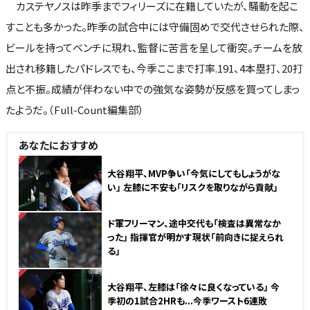
カステヤノスは昨季までフィリーズに在籍していたが、騒動を起こ
すことも多かった。昨季の試合中には守備固めで交代させられた際、
ビールを持ってベンチに現れ、監督に苦言を呈して衝突。チームを放
出され移籍したパドレスでも、今季ここまで打率.191、4本塁打、20打
点と不振。成績が伴わない中での強気な姿勢が反感を買ってしまっ
たようだ。（Full-Count編集部）
あなたにおすすめ
NEW
大谷翔平、MVP争い「今気にしてもしょうがな
い」 左膝に不安も「リスクを取りながら貢献」
NEW
ド軍フリーマン、途中交代も「検査は異常なか
った」 指揮官が明かす現状「前向きに捉えられ
る」
NEW
大谷翔平、左膝は「徐々に良くなっている」 今
季初の1試合2HRも...今季ワースト6連敗