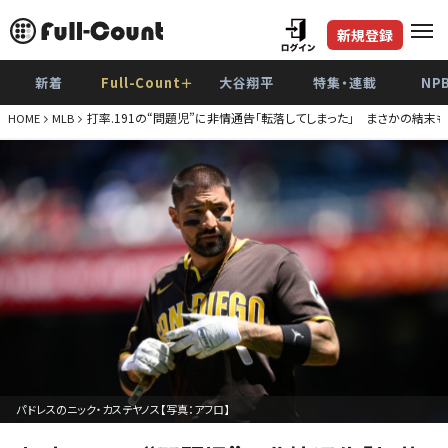
新規登録
新着
Full-Count＋
大谷翔平
特集・連載
NP
打率.191の“問題児”に非情通告「転落してしまった」 まさかの結末も
HOME
MLB
パドレスのニック・カステヤノス【写真：アフロ】