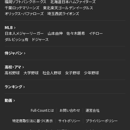
福岡ソフトバンクホークス
北海道日本ハムファイターズ
千葉ロッテマリーンズ
東北楽天ゴールデンイーグルス
オリックス・バファローズ
埼玉西武ライオンズ
MLB
日本人メジャーリーガー
山本由伸
佐々木朗希
イチロー
ダルビッシュ有
ドジャース
侍ジャパン
高校・アマ
高校野球
大学野球
社会人野球
女子野球
少年野球
ランキング
動画
Full-Countとは
お問い合わせ
運営会社
特定商取引法に基づく表示
サイトポリシー
プライバシーポリシー