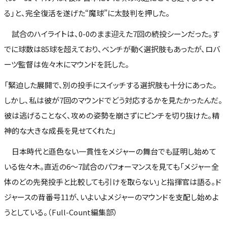
る」と、完全復活を遂げた“魔球”に太鼓判を押した。
試合のハイライトは、0-0のまま迎えた7回の続投シーンだった。す
でに球数は85球を超えており、ベンチが動く選択肢もあったが、ロバ
ーツ監督は佐々木にマウンドを託した。
「緊迫した展開で、別の投手にスイッチする選択肢も十分にあった。
しかし、私は彼が7回のマウンドでどう対応するかを見たかったんだ。
彼は逃げることなく、攻めの姿勢を崩さずにピンチを切り抜けた。精
神的な大きな成長を見せてくれた」
日本時代と遜色ない一貫性をメジャーの舞台でも証明し始めて
いる佐々木。直近の6〜7試合のパフォーマンスを見ても「メジャー全
体のどの先発投手と比較しても引けを取らない」と指揮官は語る。ド
ジャースの背番号11が、いよいよメジャーのマウンドを支配し始めよ
うとしている。（Full-Count編集部）