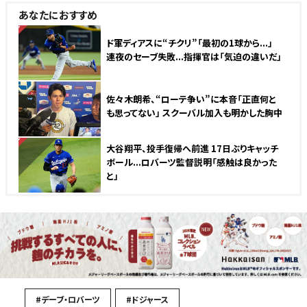
あなたにおすすめ
NEW
ド軍ディアスに“チクリ”「最初の1球から...」
連夜のセーブ失敗...指揮官は「気迫の違いだ」
佐々木朗希、“ローテ争い”に本音「正直何と
も思ってない」 スクーバル加入も明かした胸中
NEW
大谷翔平、投手復帰へ前進 17日ぶりキャッチ
ボール...ロバーツ監督説明「感触は良かった
と」
#デーブ・ロバーツ
#ドジャース