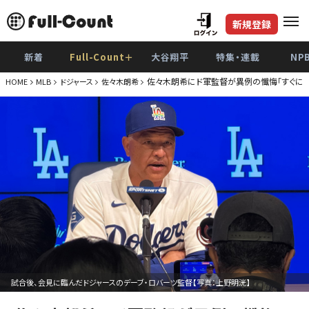
新規登録
新着
Full-Count＋
大谷翔平
特集・連載
NP
佐々木朗希にド軍監督が異例の懺悔「すぐに期
HOME
MLB
ドジャース
佐々木朗希
試合後、会見に臨んだドジャースのデーブ・ロバーツ監督【写真：上野明洸】