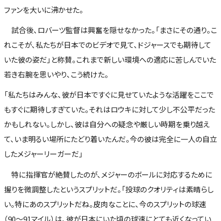
ファンを大いに沸かせた。
試合後、ロバーツ監督は興奮を隠せなかった。「まさにその通り。こ
れこそが、私たちが日本でのビデオで見て、ドジャースでも期待して
いた彼の姿だ」と称賛。これまで新しい環境への適応に苦しんでいた
若き右腕を思いやり、こう続けた。
「私たちはみんな、彼が日本ですぐに見せていたような活躍をここで
もすぐに期待しすぎていた。それはロウキに対して少し不公平だった
かもしれない。しかし、彼は自分への疑念や厳しい時期を乗り越え
て、いま明るい場所にたどり着いたんだ。今の彼は完全に一人の自立
したメジャーリーガーだ」
特に指揮官が絶賛したのが、メジャーのボールに対応するために
握りを微調整したというスプリットだ。「投球のクオリティは素晴らし
い。特にあのスプリットだね。皮肉なことに、今のスプリットの球速
（90〜91マイル）は、彼が日本にいた頃の球速にとても近くなってい