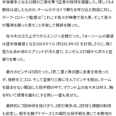
米後最多となる10個の三振を奪う圧巻の投球を披露した。惜しくも4
勝目は逃したものの、チームのサヨナラ勝ちを呼び込む熱投に対し、
デーブ・ロバーツ監督は「これこそ我々が映像で見た男、そして我々
が獲得を願った男だ」と手放しで賛辞を贈った。
佐々木は立ち上がりからエンジン全開だった。フォーシームの最速
は渡米後最速となる100.6マイル（約161.9キロ）を計測。さらに、鋭く
落ちる決め球のスプリットが冴え渡り、エンゼルス打線から次々と空
振りを奪った。
最大のピンチは5回だった。1死二塁と得点圏に走者を背負った
が、後続を三ゴロ、そして空振り三振に仕んでピンチを脱出。ホーム
を踏ませない緊迫した投手戦の中で、マウンド上の佐々木は吠え、胸
を叩いて感情を露わにする熱い一面も見せた。
最終的に7回98球を投げきり、2安打無失点。2四球と課題の制球
も安定し、相手左腕デトマーズとの熾烈な投手戦を演じて本拠地の