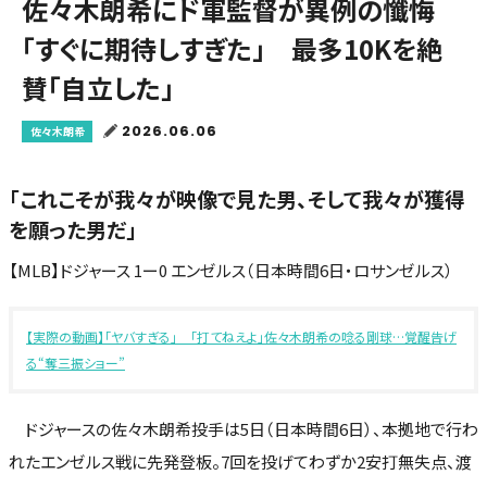
佐々木朗希にド軍監督が異例の懺悔
「すぐに期待しすぎた」 最多10Kを絶
賛「自立した」
2026.06.06
佐々木朗希
「これこそが我々が映像で見た男、そして我々が獲得
を願った男だ」
【MLB】ドジャース 1ー0 エンゼルス（日本時間6日・ロサンゼルス）
【実際の動画】「ヤバすぎる」 「打てねえよ」佐々木朗希の唸る剛球…覚醒告げ
る“奪三振ショー”
ドジャースの佐々木朗希投手は5日（日本時間6日）、本拠地で行わ
れたエンゼルス戦に先発登板。7回を投げてわずか2安打無失点、渡