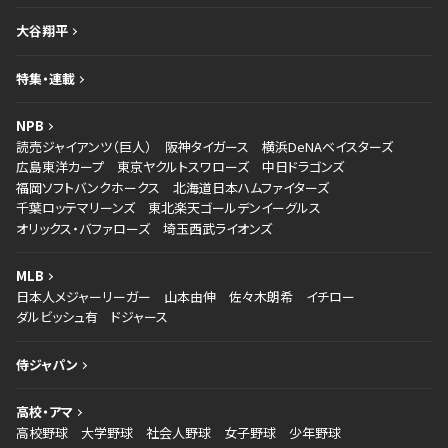
大谷翔平
特集・連載
NPB
読売ジャイアンツ（巨人）
阪神タイガース
横浜DeNAベイスターズ
広島東洋カープ
東京ヤクルトスワローズ
中日ドラゴンズ
福岡ソフトバンクホークス
北海道日本ハムファイターズ
千葉ロッテマリーンズ
東北楽天ゴールデンイーグルス
オリックス・バファローズ
埼玉西武ライオンズ
MLB
日本人メジャーリーガー
山本由伸
佐々木朗希
イチロー
ダルビッシュ有
ドジャース
侍ジャパン
高校・アマ
高校野球
大学野球
社会人野球
女子野球
少年野球