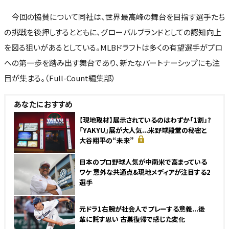
今回の協賛について同社は、世界最高峰の舞台を目指す選手たち
の挑戦を後押しするとともに、グローバルブランドとしての認知向上
を図る狙いがあるとしている。MLBドラフトは多くの有望選手がプロ
への第一歩を踏み出す舞台であり、新たなパートナーシップにも注
目が集まる。（Full-Count編集部）
あなたにおすすめ
【現地取材】展示されているのはわずか「1割」?
「YAKYU」展が大人気...米野球殿堂の秘密と
大谷翔平の“未来”
日本のプロ野球人気が中南米で高まっている
ワケ 意外な共通点&現地メディアが注目する2
選手
元ドラ1右腕が社会人でプレーする意義...後
輩に託す思い 古巣復帰で感じた変化