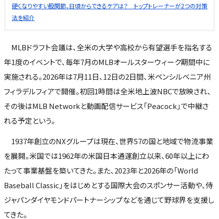
硬くなりやすい股関節、日頃からできるケアは？ トップトレーナーが2つの対策
法を紹介
MLBドラフト会議は、全米の大学や高校から有望選手を指名する
年1度のイベントで、毎年7月のMLBオールスターウィーク期間中に
実施される。2026年は7月11日、12日の2日間、米ペンシルベニア州
フィラデルフィアで開催。初回1時間は全米地上波NBCで放映され、
その後はMLB Networkと動画配信サービス「Peacock」で中継さ
れる予定という。
1937年創立のNXグループは現在、世界57の国と地域で物流事業
を展開。米国では1962年の米国日本通運創立以来、60年以上にわ
たって事業基盤を築いてきた。また、2023年と2026年の「World
Baseball Classic」をはじめとする国際大会のスポンサー活動や、侍
ジャパンダイヤモンドパートナーシップなどを通じて野球界を支援し
てきた。