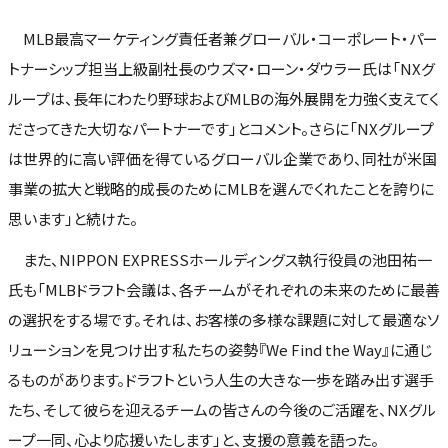
MLB最高マーケティング責任者兼グローバル・コーポレート・パー
トナーシップ担当上級副社長のウズマ・ローン・ダウラー氏は「NXグ
ループは、長年にわたり野球およびMLBの海外展開を力強く支えてく
ださってきた大切なパートナーです」とコメント。さらに「NXグループ
は世界的に高い評価を得ているグローバル企業であり、同社が米国
事業の拡大と戦略的成長のためにMLBを選んでくれたことを誇りに
思います」と続けた。
また、NIPPON EXPRESSホールディングス執行役員の池田祐一
氏も「MLBドラフト会議は、各チームがそれぞれの未来のために最善
の選択をする場です。それは、お客様の多様な課題に対して最適なソ
リューションを見つけ出す私たちの姿勢『We Find the Way』に通じ
るものがあります。ドラフトという人生の大きな一歩を踏み出す選手
たち、そして彼らを迎えるチームの皆さんの今後のご活躍を、NXグル
ープ一同、心より応援いたします」と、支援の意義を語った。