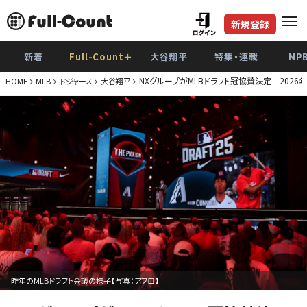
新規登録
新着
Full-Count＋
大谷翔平
特集・連載
NP
NXグループがMLBドラフト冠協賛決定 202
HOME
MLB
ドジャース
大谷翔平
昨年のMLBドラフト会議の様子【写真：アフロ】