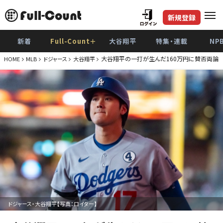
新規登録
新着
Full-Count＋
大谷翔平
特集・連載
NP
大谷翔平の一打が生んだ160万円に賛否両論「
HOME
MLB
ドジャース
大谷翔平
ドジャース・大谷翔平【写真：ロイター】