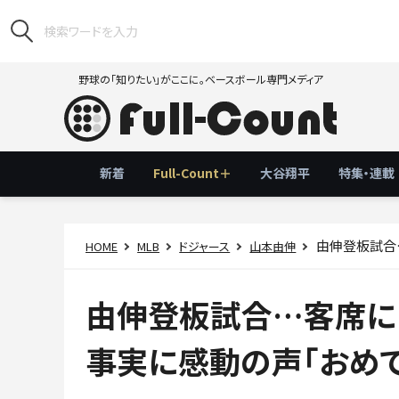
野球の「知りたい」がここに。ベースボール専門メディア
新着
Full-Count＋
大谷翔平
特集・連載
由伸登板試合…
HOME
MLB
ドジャース
山本由伸
由伸登板試合…客席に
事実に感動の声「おめで