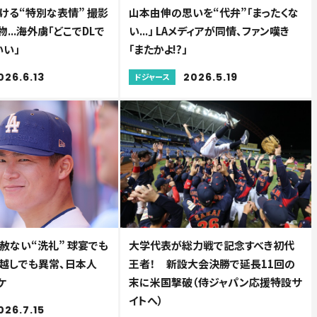
ける“特別な表情” 撮影
山本由伸の思いを“代弁”「まったくな
...海外虜「どこでDLで
い...」 LAメディアが同情、ファン嘆き
いい」
「またかよ!?」
026.6.13
2026.5.19
ドジャース
赦ない“洗礼” 球宴でも
大学代表が総力戦で記念すべき初代
TV越しでも異常、日本人
王者！ 新設大会決勝で延長11回の
ケ
末に米国撃破（侍ジャパン応援特設サ
イトへ）
026.7.15