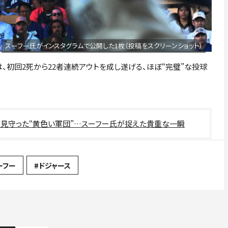
スーフー氏がインスタグラムで公開した1枚（投稿をスクリーンショット）
、初回2死から22者連続アウトを成し遂げる、ほぼ“完璧”な投球
を見守った“黄色い軍団”…スーフー氏が捉えた貴重な一瞬
ーフー
#ドジャース