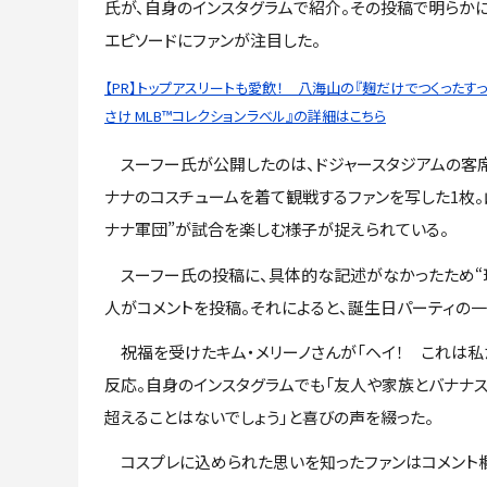
氏が、自身のインスタグラムで紹介。その投稿で明らか
エピソードにファンが注目した。
【PR】トップアスリートも愛飲！ 八海山の『麹だけでつくったす
さけ MLB™コレクションラベル』の詳細はこちら
スーフー氏が公開したのは、ドジャースタジアムの客
ナナのコスチュームを着て観戦するファンを写した1枚。
ナナ軍団”が試合を楽しむ様子が捉えられている。
スーフー氏の投稿に、具体的な記述がなかったため“珍
人がコメントを投稿。それによると、誕生日パーティの
祝福を受けたキム・メリーノさんが「ヘイ！ これは私
反応。自身のインスタグラムでも「友人や家族とバナナ
超えることはないでしょう」と喜びの声を綴った。
コスプレに込められた思いを知ったファンはコメント欄