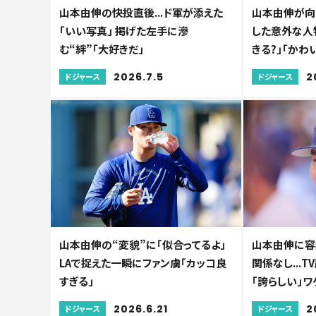
山本由伸の快投直後...ド軍が添えた
山本由伸が向
「いい写真」 掲げた左手に滲
した意外な人物
む“絆”「大好きだ」
きる?」「かわ
2026.7.5
2
ドジャース
ドジャース
山本由伸の“変貌”に「似合ってるよ」
山本由伸に容
LAで捉えた一瞬にファン虜「カッコ良
関係なし...
すぎる」
「誇らしい」ワ
2026.6.21
2
ドジャース
ドジャース