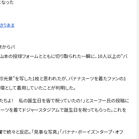
になった
っきりあま
席からバ
山本の投球フォームとともに切り取られた一瞬に、10人以上の“バ
光景”を写した1枚と思われたが、バナナスーツを着たファンの1
一環として着用していたことが判明した。
たちよ！ 私の誕生日を皆で祝っていたの！」とスーフー氏の投稿に
スーツを着てドジャースタジアムで誕生日を祝ってもらった。これを
で続々と反応。「見事な写真」「バナナ・ボーイズ＞タープ・オフ