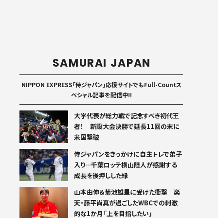
SAMURAI JAPAN
NIPPON EXPRESS「侍ジャパン」応援サイトでもFull-Countス
ペシャル記事を配信中!!
大学代表が総力戦で記念すべき初代王
者！ 新設大会決勝で延長11回の末に
米国撃破
侍ジャパンをきっかけに自主トレで弟子
入り…千葉ロッテ横山陸人が感謝する
成長を後押しした縁
山本由伸＆菊池雄星に受けた衝撃 楽
天・藤平尚真が過ごしたWBCでの刺激
的な1か月「上を目指したい」