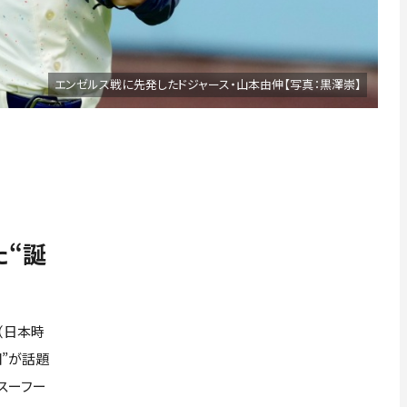
エンゼルス戦に先発したドジャース・山本由伸【写真：黒澤崇】
た“誕
（日本時
団”が話題
スーフー