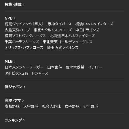
特集・連載
NPB
読売ジャイアンツ（巨人）
阪神タイガース
横浜DeNAベイスターズ
広島東洋カープ
東京ヤクルトスワローズ
中日ドラゴンズ
福岡ソフトバンクホークス
北海道日本ハムファイターズ
千葉ロッテマリーンズ
東北楽天ゴールデンイーグルス
オリックス・バファローズ
埼玉西武ライオンズ
MLB
日本人メジャーリーガー
山本由伸
佐々木朗希
イチロー
ダルビッシュ有
ドジャース
侍ジャパン
高校・アマ
高校野球
大学野球
社会人野球
女子野球
少年野球
ランキング