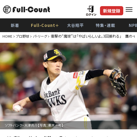
新規登録
新着
Full-Count＋
大谷翔平
特集・連載
NP
衝撃の“魔球”は「やばいらしいよ。3回振れる」 鷹のイ
HOME
プロ野球
パ・リーグ
ソフトバンク・大津亮介【写真：栗木一考】