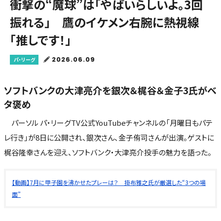
衝撃の“魔球”は「やばいらしいよ。3回
振れる」 鷹のイケメン右腕に熱視線
「推しです！」
2026.06.09
パ・リーグ
ソフトバンクの大津亮介を銀次＆梶谷＆金子3氏がベ
タ褒め
パーソル パ・リーグTV公式YouTubeチャンネルの「月曜日もパテ
レ行き」が8日に公開され、銀次さん、金子侑司さんが出演。ゲストに
梶谷隆幸さんを迎え、ソフトバンク・大津亮介投手の魅力を語った。
【動画】7月に甲子園を沸かせたプレーは？ 掛布雅之氏が厳選した“3つの場
面”