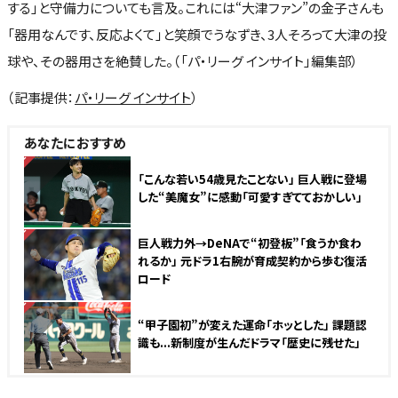
する」と守備力についても言及。これには“大津ファン”の金子さんも
「器用なんです、反応よくて」と笑顔でうなずき、3人そろって大津の投
球や、その器用さを絶賛した。（「パ・リーグ インサイト」編集部）
（記事提供：
パ・リーグ インサイト
）
あなたにおすすめ
NEW
「こんな若い54歳見たことない」 巨人戦に登場
した“美魔女”に感動「可愛すぎてておかしい」
NEW
巨人戦力外→DeNAで“初登板”「食うか食わ
れるか」 元ドラ1右腕が育成契約から歩む復活
ロード
NEW
“甲子園初”が変えた運命「ホッとした」 課題認
識も...新制度が生んだドラマ「歴史に残せた」