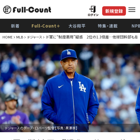
新規登録
新着
Full-Count＋
大谷翔平
特集・連載
NP
ド軍に“制度悪用”疑惑 2位の1.3倍差…他球団幹部も指
HOME
MLB
ドジャース
ドジャースのデーブ・ロバーツ監督【写真：黒澤崇】