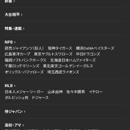
新着
大谷翔平
特集・連載
NPB
読売ジャイアンツ（巨人）
阪神タイガース
横浜DeNAベイスターズ
広島東洋カープ
東京ヤクルトスワローズ
中日ドラゴンズ
福岡ソフトバンクホークス
北海道日本ハムファイターズ
千葉ロッテマリーンズ
東北楽天ゴールデンイーグルス
オリックス・バファローズ
埼玉西武ライオンズ
MLB
日本人メジャーリーガー
山本由伸
佐々木朗希
イチロー
ダルビッシュ有
ドジャース
侍ジャパン
高校・アマ