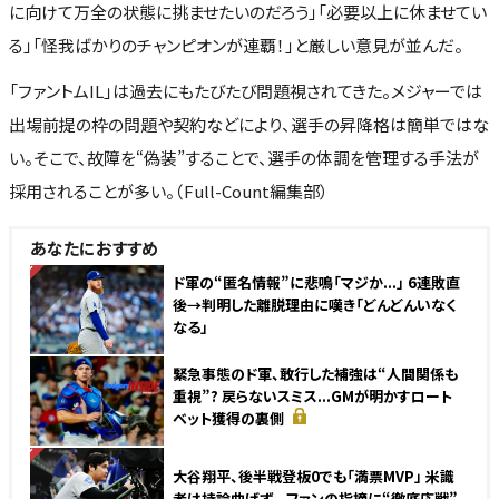
に向けて万全の状態に挑ませたいのだろう」「必要以上に休ませてい
る」「怪我ばかりのチャンピオンが連覇！」と厳しい意見が並んだ。
「ファントムIL」は過去にもたびたび問題視されてきた。メジャーでは
出場前提の枠の問題や契約などにより、選手の昇降格は簡単ではな
い。そこで、故障を“偽装”することで、選手の体調を管理する手法が
採用されることが多い。（Full-Count編集部）
あなたにおすすめ
NEW
ド軍の“匿名情報”に悲鳴「マジか...」 6連敗直
後→判明した離脱理由に嘆き「どんどんいなく
なる」
緊急事態のド軍、敢行した補強は“人間関係も
重視”? 戻らないスミス...GMが明かすロート
ベット獲得の裏側
NEW
大谷翔平、後半戦登板0でも「満票MVP」 米識
者は持論曲げず...ファンの指摘に“徹底応戦”