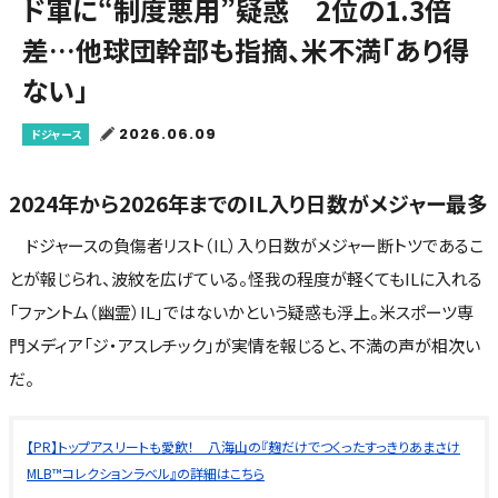
ド軍に“制度悪用”疑惑 2位の1.3倍
差…他球団幹部も指摘、米不満「あり得
ない」
2026.06.09
ドジャース
2024年から2026年までのIL入り日数がメジャー最多
ドジャースの負傷者リスト（IL）入り日数がメジャー断トツであるこ
とが報じられ、波紋を広げている。怪我の程度が軽くてもILに入れる
「ファントム（幽霊）IL」ではないかという疑惑も浮上。米スポーツ専
門メディア「ジ・アスレチック」が実情を報じると、不満の声が相次い
だ。
【PR】トップアスリートも愛飲！ 八海山の『麹だけでつくったすっきりあまさけ
MLB™コレクションラベル』の詳細はこちら