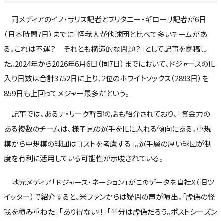
同メディアのイノ・サリス記者とブリタニー・ギローリ記者が6日
（日本時間7日）までに「怪我人が他球団と比べて多いチームがあ
る。これは不運？ それとも構造的な問題？」として記事を寄稿し
た。2024年から2026年6月6日（同7日）までにおいて、ドジャースのIL
入り日数は合計3752日に上り、2位のホワイトソックス（2893日）を
859日も上回ってメジャー最多だという。
記事では、あるナ・リーグ幹部の話も紹介されており、「資金力の
ある複数のチームは、様子見の選手をILに入れる傾向にある。小規
模から中規模の球団はコストを考慮する」。選手層の厚い球団が制
度を有利に活用している可能性が示唆されている。
地元メディア「ドジャース・ネーション」がこのデータを自社X（旧ツ
イッター）で紹介すると、米ファンからは疑問の声が噴出。「虚偽の怪
我を積み重ねた」「あり得ない!!」「半分は虚偽だろう。ポストシーズン