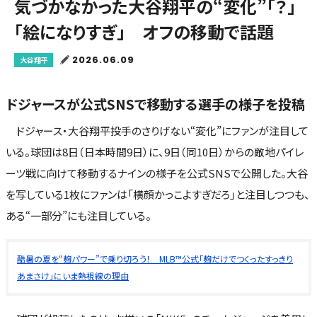
気づかなかった大谷翔平の“変化”「？」
「絵になりすぎ」 オフの移動で話題
2026.06.09
大谷翔平
ドジャースが公式SNSで移動する選手の様子を投稿
ドジャース・大谷翔平投手のさりげない“変化”にファンが注目して
いる。球団は8日（日本時間9日）に、9日（同10日）からの敵地パイレ
ーツ戦に向けて移動するナインの様子を公式SNSで公開した。大谷
を写している1枚にファンは「横顔かっこよすぎだろ」と注目しつつも、
ある“一部分”にも注目している。
酷暑の夏を“麹パワー”で乗り切ろう！ MLB™公式「麹だけでつくったすっきり
あまさけ」にいま熱視線の理由