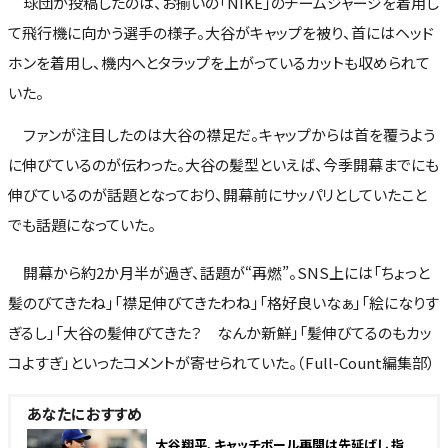
球団が投稿したのは、お揃いの「NIKE」のチームジャージを着用し
て飛行機に向かう選手の様子。大谷がキャップを被り、首にはヘッド
ホンを着用し、機内へとタラップを上がっているカットも収められて
いた。
ファンが注目したのは大谷の襟足だ。キャップからは首を覆うよう
に伸びているのが伝わった。大谷の髪型といえば、今季開幕までにも
伸びているのが話題となっており、開幕前にサッパリとしていたこと
でも話題になっていた。
開幕から約2か月半が過ぎ、話題が“再燃”。SNS上には「ちょっと
髪のびてきたね」「襟足伸びてきたわね」「格好良いなぁ」「絵になりす
ぎるし」「大谷の髪伸びてきた？ なんか新鮮」「髪伸びてるのもカッ
コよすぎ」といったコメントが寄せられていた。（Full-Count編集部）
あなたにおすすめ
大谷翔平、キャッチボール再開は先延ばし 指