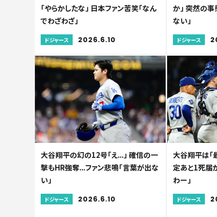
「やらかしたな」 日本ファン苦笑「なん
か」 突然の
でわざわざ」
ない」
2026.6.10
2
ドジャース
ドジャース
大谷翔平の幻の12号「え...」 確信の一
大谷翔平は「最
撃もHR強奪...ファン悲鳴「言葉が出な
定あと1死届か
い」
わー」
2026.6.10
2
ドジャース
ドジャース