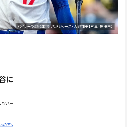
パイレーツ戦に出場したドジャース・大谷翔平【写真：黒澤崇】
谷に
ピッツバー
くったすっ