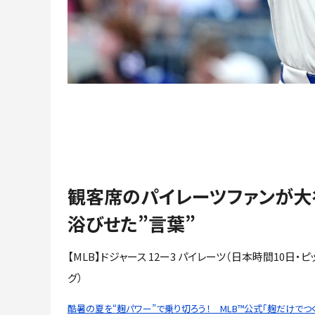
観客席のパイレーツファンが大
浴びせた”言葉”
【MLB】ドジャース 12ー3 パイレーツ（日本時間10日・
グ）
酷暑の夏を“麹パワー”で乗り切ろう！ MLB™公式「麹だけでつ