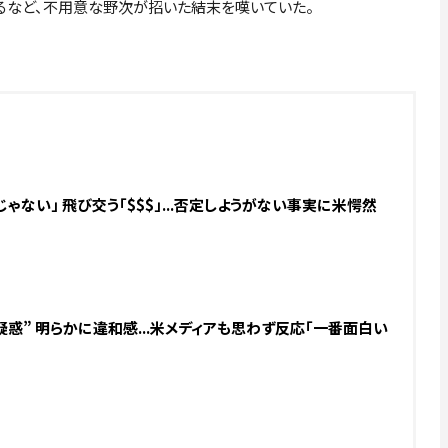
るなど、不用意な野次が招いた結末を嘆いていた。
ゃない」 飛び交う「$$$」...否定しようがない事実に米愕然
惑” 明らかに違和感...米メディアも思わず反応「一番面白い