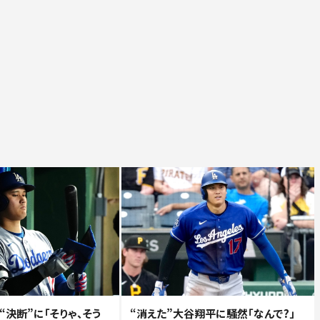
決断”に「そりゃ、そう
“消えた”大谷翔平に騒然「なんで?」