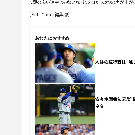
り頭の良い連中じゃないな」と皮肉たっぷりの声が上が
（Full-Count編集部）
NEW
あなたにおすすめ
大谷の荒稼ぎは「嘘じ
NEW
佐々木朗希にまた“疑
ネタ」