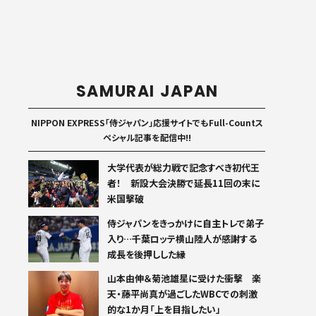
SAMURAI JAPAN
NIPPON EXPRESS「侍ジャパン」応援サイトでもFull-Countス
ペシャル記事を配信中!!
大学代表が総力戦で記念すべき初代王
者！ 新設大会決勝で延長11回の末に
米国撃破
侍ジャパンをきっかけに自主トレで弟子
入り…千葉ロッテ横山陸人が感謝する
成長を後押しした縁
山本由伸＆菊池雄星に受けた衝撃 楽
天・藤平尚真が過ごしたWBCでの刺激
的な1か月「上を目指したい」