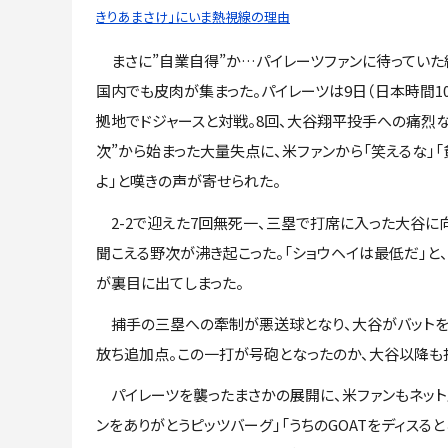
きりあまさけ」にいま熱視線の理由
まさに”自業自得”か…パイレーツファンに待っていた
国内でも皮肉が集まった。パイレーツは9日（日本時間10
拠地でドジャースと対戦。8回、大谷翔平投手への痛烈な
次”から始まった大量失点に、米ファンから「笑えるな」
よ」と嘆きの声が寄せられた。
2-2で迎えた7回無死一、三塁で打席に入った大谷に向
聞こえる野次が沸き起こった。「ショウヘイは最低だ」と
が裏目に出てしまった。
捕手の三塁への牽制が悪送球となり、大谷がバットを
放ち追加点。この一打が号砲となったのか、大谷以降も
パイレーツを襲ったまさかの展開に、米ファンもネット上
ンをありがとうピッツバーグ」「うちのGOATをディスる