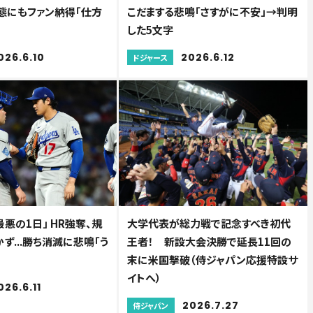
事態にもファン納得「仕方
こだまする悲鳴「さすがに不安」→判明
した5文字
026.6.10
2026.6.12
ドジャース
悪の1日」 HR強奪、規
大学代表が総力戦で記念すべき初代
ず...勝ち消滅に悲鳴「う
王者！ 新設大会決勝で延長11回の
末に米国撃破（侍ジャパン応援特設サ
イトへ）
026.6.11
2026.7.27
侍ジャパン