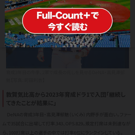
ロ
楽
オリ
西
育成3年目の今季、2軍で成長の兆しを見せるDeNA・高見澤郁
魅【写真：町田利衣】
敦賀気比高から2023年育成ドラ1で入団「継続し
てきたことが結果に」
DeNAの育成3年目・高見澤郁魅（いくみ）内野手が面白い。ファー
ムで35試合に出場して打率.343、OPS.829。規定打席は未到達なが
ら、100打席以上の選手の中では打率6位にランクインしている。