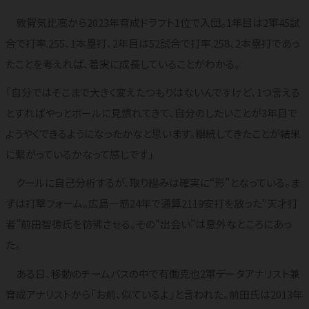
敦賀気比高から2023年育成ドラフト1位で入団。1年目は2軍45試
合で打率.255、1本塁打、2年目は52試合で打率.258、2本塁打であっ
たことを考えれば、着実に成長していることがわかる。
「自分ではそこまで大きく変えたつもりはないんですけど、1つ言える
とすればやっとボールに見慣れてきて、自分のしたいことが3年目で
ようやくできるようになったかなと思います。継続してきたことが結果
に繋がっているかなって感じです」
クールに自己分析するが、取り組みは確実に“形”となっている。ま
ずは打撃フォーム。広島一筋24年で通算2119安打を放った“天才打
者”前田智徳氏を彷彿させる。その“出会い”は意外なところにあっ
た。
ある日、移動のチームバスの中で有働克也2軍データアナリスト兼
育成アナリストから「お前、似ているよ」と言われた。前田氏は2013年