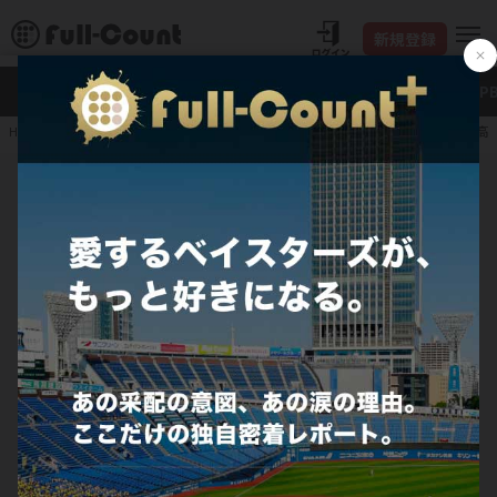
新規登録
新着
Full-Count＋
大谷翔平
特集・連載
NP
DeNA2軍に眠る大器・
HOME
プロ野球
JERA セ・リーグ
横浜DeNAベイスターズ
巨
DeNA2軍に眠る大器・高見澤郁魅と
阪
は 牧秀悟と作り上げたボディ…覚醒
De
呼んだ父の金言、迫るタイムリミット
広
も“焦りなし”
ヤク
町田利衣
町
横浜DeNAベイスターズ
中
2026.06.25
ソフト
日本