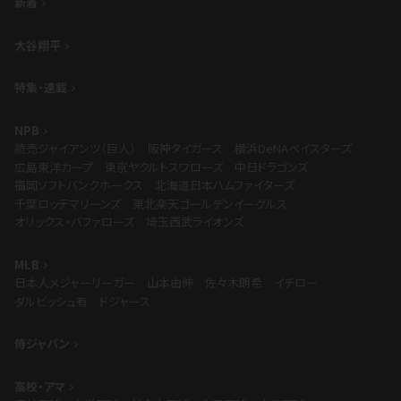
新着
大谷翔平
特集・連載
NPB
読売ジャイアンツ（巨人）
阪神タイガース
横浜DeNAベイスターズ
広島東洋カープ
東京ヤクルトスワローズ
中日ドラゴンズ
福岡ソフトバンクホークス
北海道日本ハムファイターズ
千葉ロッテマリーンズ
東北楽天ゴールデンイーグルス
オリックス・バファローズ
埼玉西武ライオンズ
MLB
日本人メジャーリーガー
山本由伸
佐々木朗希
イチロー
ダルビッシュ有
ドジャース
侍ジャパン
高校・アマ