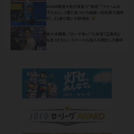
DeNA関根大気が背負う“使命”「ファームの
子たちに」 2軍で見つけた価値→初先発で適時
打...31歳で開いた新境地
NEW
佐々木朗希、“ローテ争い”に本音「正直何と
も思ってない」 スクーバル加入も明かした胸中