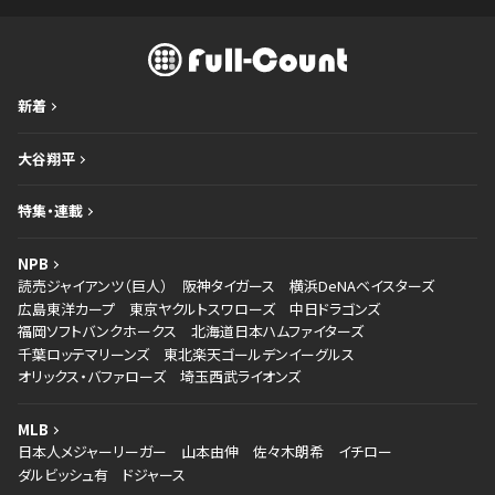
新着
大谷翔平
特集・連載
NPB
読売ジャイアンツ（巨人）
阪神タイガース
横浜DeNAベイスターズ
広島東洋カープ
東京ヤクルトスワローズ
中日ドラゴンズ
福岡ソフトバンクホークス
北海道日本ハムファイターズ
千葉ロッテマリーンズ
東北楽天ゴールデンイーグルス
オリックス・バファローズ
埼玉西武ライオンズ
MLB
日本人メジャーリーガー
山本由伸
佐々木朗希
イチロー
ダルビッシュ有
ドジャース