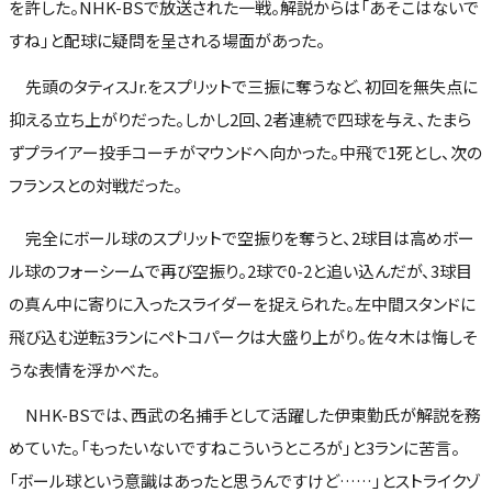
を許した。NHK-BSで放送された一戦。解説からは「あそこはないで
すね」と配球に疑問を呈される場面があった。
先頭のタティスJr.をスプリットで三振に奪うなど、初回を無失点に
抑える立ち上がりだった。しかし2回、2者連続で四球を与え、たまら
ずプライアー投手コーチがマウンドへ向かった。中飛で1死とし、次の
フランスとの対戦だった。
完全にボール球のスプリットで空振りを奪うと、2球目は高めボー
ル球のフォーシームで再び空振り。2球で0-2と追い込んだが、3球目
の真ん中に寄りに入ったスライダーを捉えられた。左中間スタンドに
飛び込む逆転3ランにペトコパークは大盛り上がり。佐々木は悔しそ
うな表情を浮かべた。
NHK-BSでは、西武の名捕手として活躍した伊東勤氏が解説を務
めていた。「もったいないですねこういうところが」と3ランに苦言。
「ボール球という意識はあったと思うんですけど……」とストライクゾ