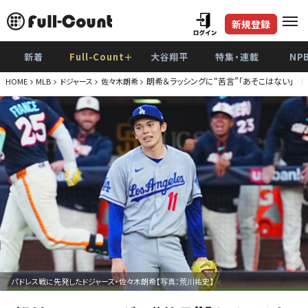
新規登録
新着
Full-Count＋
大谷翔平
特集・連載
NP
朗希＆ラッシングに“苦言”「あそこはない」 
HOME
MLB
ドジャース
佐々木朗希
パドレス戦に先発したドジャース・佐々木朗希【写真：荒川祐史】