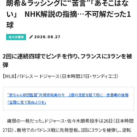
朗希＆ラッシングに“苦言”「あそこはな
い」 NHK解説の指摘…不可解だった1
球
2026.06.27
佐々木朗希
2回に連続四球でピンチを作り、フランスに3ランを被
弾
【MLB】パドレス ー ドジャース（日本時間27日・サンディエゴ）
“欽ちゃん球団監督”片岡安祐美の今 2度の流産を経て母に…思春期の後悔
「生理に見て見ぬふりを」
痛恨の一発だった。ドジャース・佐々木朗希投手は26日（日本時間
27日）、敵地でのパドレス戦に先発登板。2回に3ランを被弾し、逆転