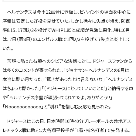
ヘルナンデスは今季12試合に登板し、ビハインドの場面を中心に
序盤は安定した好投を見せていた。しかし徐々に失点が増え、防御
率8.15、17回2/3を投げてWHIP1.85と成績が急激に悪化。特に6月
は、7日（同8日）のエンゼルス戦で1回2/3を投げて7失点と炎上して
いた。
苦境に陥った右腕へのシビアな決断に対し、ドジャースファンから
は多くのコメントが寄せられた。「ジョナサン・ヘルナンデスの6月は
本当に酷い月だった」「驚きがあったとは言えないな」「ヘルナンデス
はちょっと酷かった」「（ドジャースにとって）いいことだ」と納得する声
や「ヘルナンデス序盤が頑張ってくれてたよ。ありがとう!!」
「Noooooooooooo」と“別れ”を惜しむ反応も見られた。
ドジャースはこの日、日本時間10時40分プレーボールの敵地アス
レチックス戦に臨む。大谷翔平投手が「1番・指名打者」で先発する。