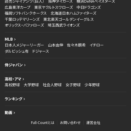
読売ジャイアンツ（巨人）
阪神タイガース
横浜DeNAベイスターズ
広島東洋カープ
東京ヤクルトスワローズ
中日ドラゴンズ
福岡ソフトバンクホークス
北海道日本ハムファイターズ
千葉ロッテマリーンズ
東北楽天ゴールデンイーグルス
オリックス・バファローズ
埼玉西武ライオンズ
MLB
日本人メジャーリーガー
山本由伸
佐々木朗希
イチロー
ダルビッシュ有
ドジャース
侍ジャパン
高校・アマ
高校野球
大学野球
社会人野球
女子野球
少年野球
ランキング
動画
Full-Countとは
お問い合わせ
運営会社