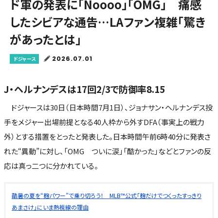
ド軍の発表に「Noooo」「OMG」 痛感
したシビアな通告…LAファン複雑「驚き
があったとは」
2026.07.01
ドジャース
J・ヘルナンデスは17回2/3で防御率8.15
ドジャースは30日（日本時間7月1日）、ジョナサン・ヘルナンデス投
手をメジャー出場前提となる40人枠から外すDFA（事実上の戦力
外）とする措置をとったと発表した。日本時間午前6時40分に発表さ
れた“異動”に対し、「OMG ついに涙」「酷かった」などとファンの反
応は真っ二つに分かれている。
酷暑の夏を“麹パワー”で乗り切ろう！ MLB™公式「麹だけでつくったすっきり
あまさけ」にいま熱視線の理由