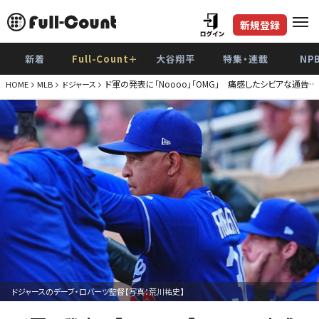
新規登録
新着
Full-Count＋
大谷翔平
特集・連載
NP
ド軍の発表に「Noooo」「OMG」 痛感したシビアな通告…
HOME
MLB
ドジャース
ドジャースのデーブ・ロバーツ監督【写真：荒川祐史】