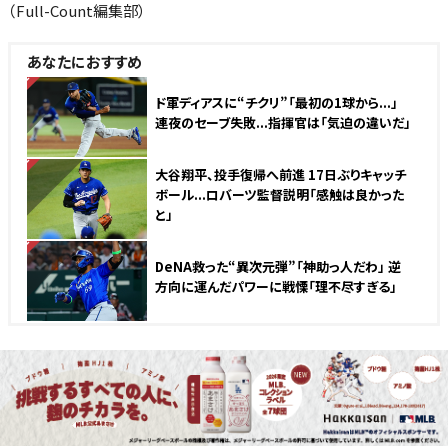
（Full-Count編集部）
あなたにおすすめ
NEW
ド軍ディアスに“チクリ”「最初の1球から...」
連夜のセーブ失敗...指揮官は「気迫の違いだ」
NEW
大谷翔平、投手復帰へ前進 17日ぶりキャッチ
ボール...ロバーツ監督説明「感触は良かった
と」
NEW
DeNA救った“異次元弾”「神助っ人だわ」 逆
方向に運んだパワーに戦慄「理不尽すぎる」