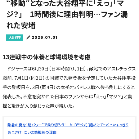
“移動”となった大谷翔平に「えっ」「マ
ジ？」 1時間後に理由判明…ファン漏
れた安堵
2026.07.01
大谷翔平
13連戦中の休養と球場環境を考慮
ドジャースは6月30日（日本時間7月1日）、敵地でのアスレチックス
戦前、7月1日（同2日）の同戦で先発登板を予定していた大谷翔平投
手の登板日を、3日（同4日）の本拠地パドレス戦へ後ろ倒しにすると
発表した。不意を突かれた日本のファンからは「えっ」「マジ？」と動
揺と驚きが入り混じった声が続いた。
酷暑の夏を“麹パワー”で乗り切ろう！ MLB™公式「麹だけでつくったすっきり
あまさけ」にいま熱視線の理由