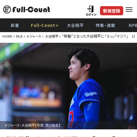
新規登録
新着
Full-Count＋
大谷翔平
特集・連載
NP
“移動”となった大谷翔平に「えっ」「マジ？」 
HOME
MLB
ドジャース
大谷翔平
ドジャース・大谷翔平【写真：荒川祐史】