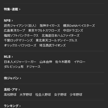
特集・連載
NPB
読売ジャイアンツ（巨人）
阪神タイガース
横浜DeNAベイスターズ
広島東洋カープ
東京ヤクルトスワローズ
中日ドラゴンズ
福岡ソフトバンクホークス
北海道日本ハムファイターズ
千葉ロッテマリーンズ
東北楽天ゴールデンイーグルス
オリックス・バファローズ
埼玉西武ライオンズ
MLB
日本人メジャーリーガー
山本由伸
佐々木朗希
イチロー
ダルビッシュ有
ドジャース
侍ジャパン
高校・アマ
高校野球
大学野球
社会人野球
女子野球
少年野球
ランキング