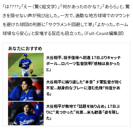
「は????」「えー（驚く絵文字）」「何かあったのかな？」「あらら」と、驚
きを隠せない声が飛び出した。一方で、過酷な地方球場でのマウンド
を避けた球団の判断に「サクラメント回避して草」「よかった。ホーム
球場なら安心」と安堵する反応も目立った。（Full-Count編集部）
あなたにおすすめ
NEW
大谷翔平、投手復帰へ前進 17日ぶりキャッチ
ボール...ロバーツ監督説明「感触は良かった
と」
NEW
大谷翔平に繰り返した“本音” ド軍監督が抱く
不安...献身的なプレーに潜む危険「何度かあ
る」
NEW
大谷翔平が敵地で「話題を独り占め」 17日ぶ
りに“見つかった”光景...米も歓喜「姿を現し
た」