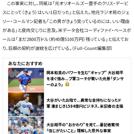
この事実に対し、同紙は「元オリオールズ一塁手のクリス・デービ
スにとって（きょう）はいい1日だった」と伝えた。地元ラジオ局のジェ
リー・コールマン記者も「この男がきょう笑っているのには、いい理由
がある」と皮肉交じりに言及。米データ会社コーディファイ・ベースボ
ールは「まだ2800万ドル（約45億5100万円）残っている」と伝えてお
り、巨額の契約が波紋を広げている。（Full-Count編集部）
あなたにおすすめ
NEW
岡本和真のパワーを生む“ギャップ” 大谷翔平
を凌ぐ強み...ブ軍コーチが驚いた光景「ダンサ
ーのよう」
大谷がいたお陰で...異常な金持ちになったド
軍 凄まじき1584億円ビジネス、米記者の主張
大谷翔平の“おかわり”を見て...番記者驚愕
「信じがたいこと」 理解した意外な事実