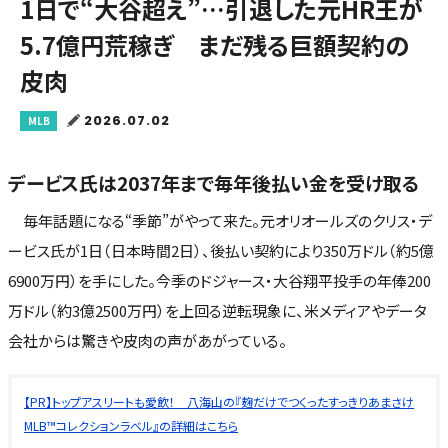
1日で“大谷超え”…引退した元HR王が
5.7億円荒稼ぎ まだ残る巨額契約の
皮肉
2026.07.02
MLB
デービス氏は2037年まで毎年後払い金を受け取る
毎年話題になる“季節”がやって来た。元オリオールズのクリス・デ
ービス氏が1日（日本時間2日）、後払い契約により350万ドル（約5億
6900万円）を手にした。今季のドジャース・大谷翔平投手の年俸200
万ドル（約3億2500万円）を上回る逆転現象に、米メディアやデータ
会社からは驚きや皮肉の声があがっている。
【PR】トップアスリートも愛飲！ 八海山の『麹だけでつくったすっきりあまさけ
MLB™コレクションラベル』の詳細はこちら