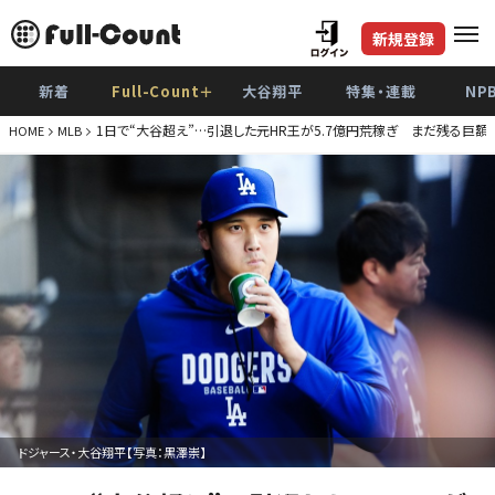
新規登録
新着
Full-Count＋
大谷翔平
特集・連載
NP
1日で“大谷超え”…引退した元HR王が5.7億円荒稼ぎ まだ残る巨
HOME
MLB
ドジャース・大谷翔平【写真：黒澤崇】