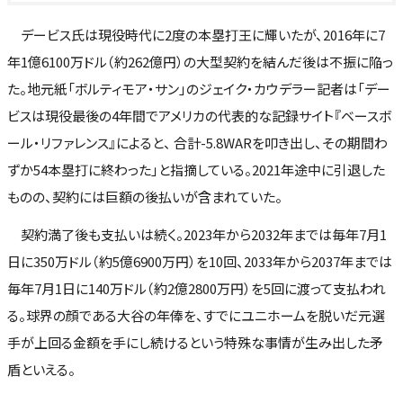
デービス氏は現役時代に2度の本塁打王に輝いたが、2016年に7
年1億6100万ドル（約262億円）の大型契約を結んだ後は不振に陥っ
た。地元紙「ボルティモア・サン」のジェイク・カウデラー記者は「デー
ビスは現役最後の4年間でアメリカの代表的な記録サイト『ベースボ
ール・リファレンス』によると、 合計-5.8WARを叩き出し、その期間わ
ずか54本塁打に終わった」と指摘している。2021年途中に引退した
ものの、契約には巨額の後払いが含まれていた。
契約満了後も支払いは続く。2023年から2032年までは毎年7月1
日に350万ドル（約5億6900万円）を10回、2033年から2037年までは
毎年7月1日に140万ドル（約2億2800万円）を5回に渡って支払われ
る。球界の顔である大谷の年俸を、すでにユニホームを脱いだ元選
手が上回る金額を手にし続けるという特殊な事情が生み出した矛
盾といえる。