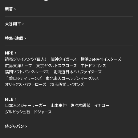
新着
大谷翔平
特集・連載
NPB
読売ジャイアンツ（巨人）
阪神タイガース
横浜DeNAベイスターズ
広島東洋カープ
東京ヤクルトスワローズ
中日ドラゴンズ
福岡ソフトバンクホークス
北海道日本ハムファイターズ
千葉ロッテマリーンズ
東北楽天ゴールデンイーグルス
オリックス・バファローズ
埼玉西武ライオンズ
MLB
日本人メジャーリーガー
山本由伸
佐々木朗希
イチロー
ダルビッシュ有
ドジャース
侍ジャパン