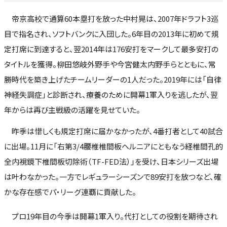
帝京高校で通算60本塁打を放った中村晃は、2007年ドラフト3巡
目で指名され、ソフトバンクに入団した。6年目の2013年に初めて規
定打席に到達すると、翌2014年は176安打をマークして最多安打の
タイトルを獲得。柳田悠岐外野手や今宮健太内野手らとともに、常
勝時代を築き上げたチームリーダーの1人だった。2019年には「自律
神経失調症」と診断され、療養のために開幕1軍入りを逃したが、翌
年からは再び主戦級の活躍を見せていた。
昨季は惜しくも規定打席に届かなかったが、4番打者として40試合
に出場。11月に「右第3/4腰椎椎間板ヘルニアにともなう経椎間孔的
全内視鏡下椎間板切除術（TF-FED法）」を受け、日本シリーズ出場
は叶わなかった。一方でレギュラーシーズンで89安打を放つなど、確
かな存在感でパ・リーグ連覇に貢献した。
プロ19年目の今季は開幕1軍入り。代打としての役割を期待され