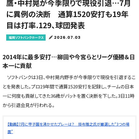
鷹・中村晃が今季限りで現役引退…7月
に異例の決断 通算1520安打も19年
目は打率.129、球団発表
2026.07.03
福岡ソフトバンクホークス
2014年に最多安打…柳田や今宮らとリーグ優勝＆日
本一に貢献
ソフトバンクは3日、中村晃内野手が今季限りで現役を引退するこ
とを発表した。プロ19年間で通算1520安打を記録し、チームの日本
一に何度も貢献してきた36歳がバットを置く決断を下した。3日11時
から引退会見が行われる。
【動画】7月に甲子園を沸かせたプレーは？ 掛布雅之氏が厳選した“3つの場
面”