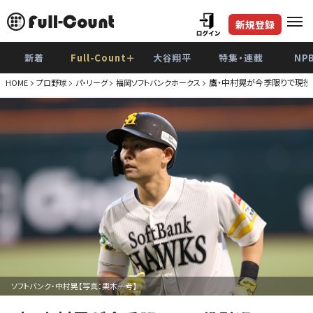
新規登録
新着
Full-Count＋
大谷翔平
特集・連載
NP
鷹・中村晃が今季限りで現役引
HOME
プロ野球
パ・リーグ
福岡ソフトバンクホークス
ソフトバンク・中村晃【写真：栗木一考】