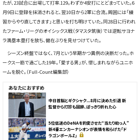
たが、23試合に出場して打率.129。わずか4安打にとどまっていた。6
月9日に登録を抹消されると、翌10日から2軍に合流。周囲には「練
習からやり直してきます」と思いを打ち明けていた。同28日に行われ
たファーム・リーグのオイシックス戦（タマスタ筑後）では逆転サヨナ
ラ満塁本塁打を放ち、健在ぶりを見せつけていた。
シーズン終盤ではなく、7月という早期かつ異例の決断だった。ホ
ークス一筋で過ごした19年。「愛する男」が、惜しまれながらユニホ
ームを脱ぐ。（Full-Count編集部）
あなたにおすすめ
中日首脳とギクシャク...8月に決めた引退 新
監督から打診も固辞、ぽっきり折れた心
5位低迷のDeNAを豹変させた“当たり助っ人”
新4番エンカーナシオンが表情を和らげた「ド
ラゴンボールZ」