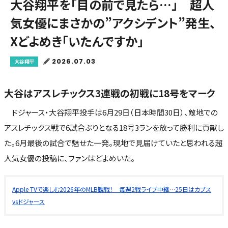
大谷翔平を「目の前で見たら…」 超人
気女優にまさかの”アクシデント”発生、
Xどよめき「いたんですか」
2026.07.03
大谷翔平
大谷はアスレチックス3連戦の初戦に18号をマーク
ドジャース・大谷翔平投手は6月29日（日本時間30日）、敵地での
アスレチックス戦で6試合ぶりとなる18号3ランを放って勝利に貢献し
た。6月最後の試合で魅せた一発。現地で見届けていたと思われる超
人気女優の投稿に、ファンはどよめいた。
Apple TVで楽しむ2026年のMLB観戦！ 毎週2戦ライブ中継…25日はカブス
vsドジャース