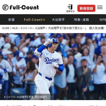
新規登録
新着
Full-Count＋
大谷翔平
特集・連載
NP
大谷翔平を「目の前で見たら…」 超人気女優にま
HOME
MLB
ドジャース
大谷翔平
ドジャース・大谷翔平【写真：荒川祐史】