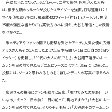
完璧な当たりだった。6回無死一、二塁で第4打席を迎えた大谷
は、相手左腕のクルックが投じたスライダーを強振。打球速度112.3
マイル（約180.7キロ）、飛距離432フィート（約131.7メートル）、角度
25度の強烈な当たりが右翼後方の林に消え、大谷も確信とした表情
を浮かべた。
米メディアやファンの間でも衝撃を受けたアーチ。人気女優の広瀬
アリスさんもその1人だったようだ。日本時間7月1日に自身のX（旧ツ
イッター）を更新し、「30代の大人の私でもさ、大谷翔平選手のホー
ムランを目の前で見たらデニムにソースこぼすよ。流石に」と綴った。
投稿には、ソースと思われるものをこぼしたデニムの写真が添えられ
た。
広瀬さんの投稿にファンも続々と反応。「現地でみたのかあ！ い
いなあ」「えっ？ 目の前？ 目の前って、現地ですか？」「大谷のホー
ムランを目の前で見たら、そりゃ手元も狂う」「大谷選手のホームラン