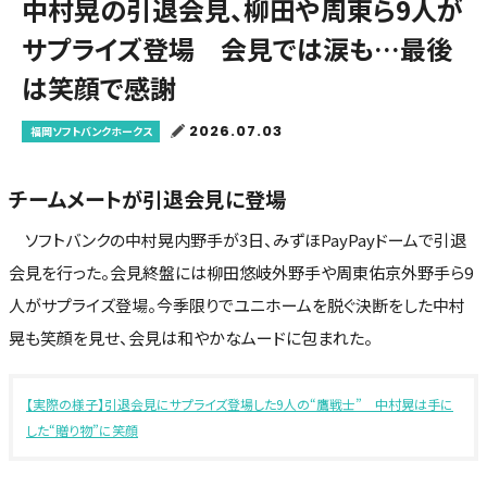
中村晃の引退会見、柳田や周東ら9人が
サプライズ登場 会見では涙も…最後
は笑顔で感謝
2026.07.03
福岡ソフトバンクホークス
チームメートが引退会見に登場
ソフトバンクの中村晃内野手が3日、みずほPayPayドームで引退
会見を行った。会見終盤には柳田悠岐外野手や周東佑京外野手ら9
人がサプライズ登場。今季限りでユニホームを脱ぐ決断をした中村
晃も笑顔を見せ、会見は和やかなムードに包まれた。
【実際の様子】引退会見にサプライズ登場した9人の“鷹戦士” 中村晃は手に
した“贈り物”に笑顔