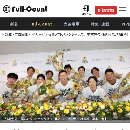
新規登録
新着
Full-Count＋
大谷翔平
特集・連載
NP
中村晃の引退会見、柳田や周
HOME
プロ野球
パ・リーグ
福岡ソフトバンクホークス
引退会見に臨んだソフトバンク・中村晃とホークスナイン【写真：栗木一考】