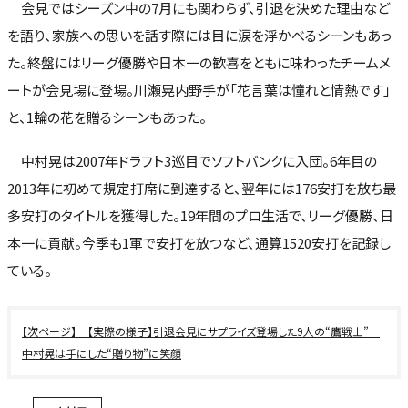
会見ではシーズン中の7月にも関わらず、引退を決めた理由など
を語り、家族への思いを話す際には目に涙を浮かべるシーンもあっ
た。終盤にはリーグ優勝や日本一の歓喜をともに味わったチームメ
ートが会見場に登場。川瀬晃内野手が「花言葉は憧れと情熱です」
と、1輪の花を贈るシーンもあった。
中村晃は2007年ドラフト3巡目でソフトバンクに入団。6年目の
2013年に初めて規定打席に到達すると、翌年には176安打を放ち最
多安打のタイトルを獲得した。19年間のプロ生活で、リーグ優勝、日
本一に貢献。今季も1軍で安打を放つなど、通算1520安打を記録し
ている。
【実際の様子】引退会見にサプライズ登場した9人の“鷹戦士”
中村晃は手にした“贈り物”に笑顔