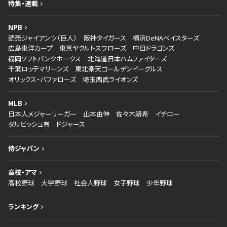
特集・連載
NPB
読売ジャイアンツ（巨人）
阪神タイガース
横浜DeNAベイスターズ
広島東洋カープ
東京ヤクルトスワローズ
中日ドラゴンズ
福岡ソフトバンクホークス
北海道日本ハムファイターズ
千葉ロッテマリーンズ
東北楽天ゴールデンイーグルス
オリックス・バファローズ
埼玉西武ライオンズ
MLB
日本人メジャーリーガー
山本由伸
佐々木朗希
イチロー
ダルビッシュ有
ドジャース
侍ジャパン
高校・アマ
高校野球
大学野球
社会人野球
女子野球
少年野球
ランキング