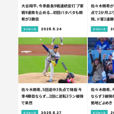
大谷翔平、今季最長9戦連続安打 ブ軍
佐々木朗希が奪
戦9連敗を止める...初回バタバタも朗
点で2か月ぶり
希が3勝目
飛、ド軍3連勝
2026.5.24
2
ドジャース
ドジャース
佐々木朗希、5回途中3失点で降板 今
佐々木朗希、
季4勝目ならず...2回に逆転3ラン被弾
ならず 3被弾6
で呆然
拠地どよめき
2026.6.27
2
ドジャース
ドジャース