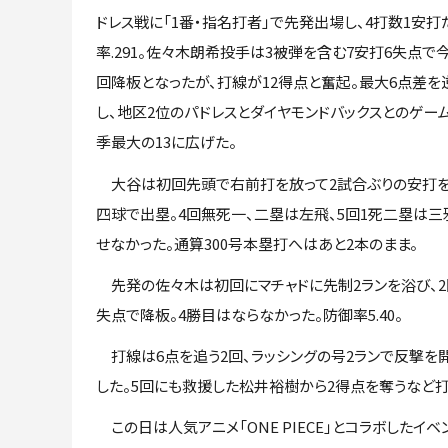
ドレス戦に「1番・指名打者」で先発出場し、4打数1安打
率.291。佐々木朗希投手は3被弾を含む7安打6失点で
回降板となったが、打線が12得点と奮起。最大6点差を
し、地区2位のパドレスとダイヤモンドバックスとのゲー
季最大の13に広げた。
大谷は初回先頭で右前打を放って2試合ぶりの安打をマ
四球で出塁。4回無死一、二塁は左飛、5回1死二塁は
せなかった。通算300号本塁打へはあと2本のまま。
先発の佐々木は初回にマチャドに先制2ランを浴び、2回
失点で降板。4勝目はならなかった。防御率5.40。
打線は6点を追う2回、ラッシングの号2ランで反撃を
した。5回にも救援した松井裕樹から2得点を奪うなど
この日は人気アニメ「ONE PIECE」とコラボしたイベント