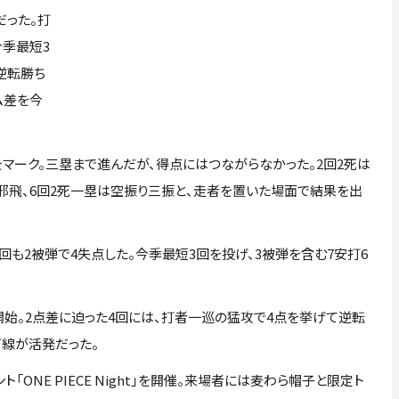
だった。打
今季最短3
逆転勝ち
ム差を今
ーク。三塁まで進んだが、得点にはつながらなかった。2回2死は
三邪飛、6回2死一塁は空振り三振と、走者を置いた場面で結果を出
も2被弾で4失点した。今季最短3回を投げ、3被弾を含む7安打6
開始。2点差に迫った4回には、打者一巡の猛攻で4点を挙げて逆転
打線が活発だった。
「ONE PIECE Night」を開催。来場者には麦わら帽子と限定ト