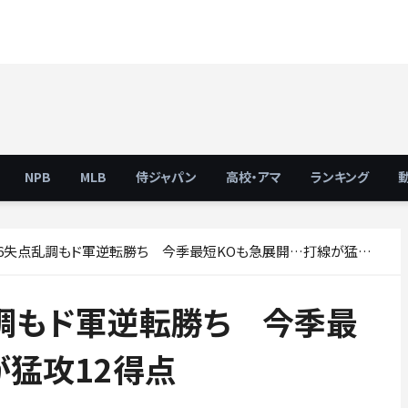
NPB
MLB
侍ジャパン
高校・アマ
ランキング
失点乱調もド軍逆転勝ち 今季最短KOも急展開…打線が猛攻12得点
調もド軍逆転勝ち 今季最
が猛攻12得点