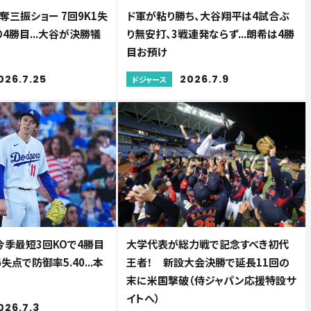
三振ショー 7回9K1失
ド軍が粘り勝ち、大谷翔平は4試合ぶ
4勝目...大谷が決勝犠
り無安打、3戦連発ならず...朗希は4勝
目お預け
026.7.25
2026.7.9
ドジャース
今季最短3回KOで4勝目
大学代表が総力戦で記念すべき初代
失点で防御率5.40...本
王者！ 新設大会決勝で延長11回の
末に米国撃破（侍ジャパン応援特設サ
イトへ）
026.7.3