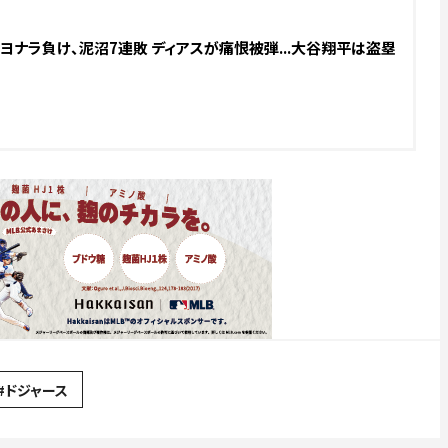
ナラ負け、泥沼7連敗 ディアスが痛恨被弾...大谷翔平は盗塁
#ドジャース