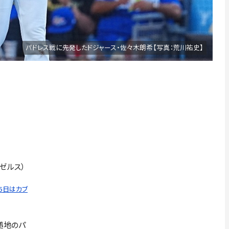
パドレス戦に先発したドジャース・佐々木朗希【写真：荒川祐史】
ンゼルス）
25日はカブ
拠地のパ