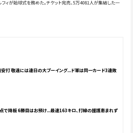
フィが始球式を務めた。チケット完売、5万4081人が集結した一
安打 敬遠には連日の大ブーイング...ド軍は同一カード3連敗
点で降板 6勝目はお預け...最速163キロ、打線の援護恵まれず