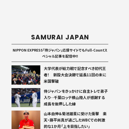
SAMURAI JAPAN
NIPPON EXPRESS「侍ジャパン」応援サイトでもFull-Countス
ペシャル記事を配信中!!
大学代表が総力戦で記念すべき初代王
者！ 新設大会決勝で延長11回の末に
米国撃破
侍ジャパンをきっかけに自主トレで弟子
入り…千葉ロッテ横山陸人が感謝する
成長を後押しした縁
山本由伸＆菊池雄星に受けた衝撃 楽
天・藤平尚真が過ごしたWBCでの刺激
的な1か月「上を目指したい」