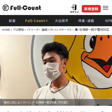
新規登録
新着
Full-Count＋
大谷翔平
特集・連載
NP
鷹・石塚綜一郎が取材対応 
HOME
プロ野球
パ・リーグ
福岡ソフトバンクホークス
取材に応じるソフトバンク・石塚綜一郎【写真：竹村岳】