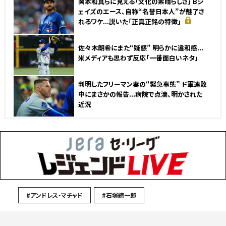
岡本和真らに見える「文化の素晴らしさ」 Bジ
ェイズのエース、自称“名誉日本人”が魅了さ
れるワケ...説いた「正真正銘の特徴」
佐々木朗希にまた“疑惑” 明らかに違和感...
米メディアも思わず反応「一番面白いネタ」
判明したフリーマン妻の“緊急事態” ド軍連敗
中にまさかの報告...病院で点滴、明かされた
近況
#アンドレス・マチャド
#石塚綜一郎