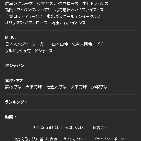
広島東洋カープ
東京ヤクルトスワローズ
中日ドラゴンズ
福岡ソフトバンクホークス
北海道日本ハムファイターズ
千葉ロッテマリーンズ
東北楽天ゴールデンイーグルス
オリックス・バファローズ
埼玉西武ライオンズ
MLB
日本人メジャーリーガー
山本由伸
佐々木朗希
イチロー
ダルビッシュ有
ドジャース
侍ジャパン
高校・アマ
高校野球
大学野球
社会人野球
女子野球
少年野球
ランキング
動画
Full-Countとは
お問い合わせ
運営会社
特定商取引法に基づく表示
サイトポリシー
プライバシーポリシー