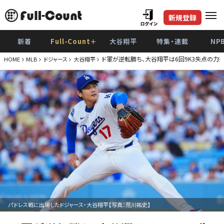
新規登録
新着
Full-Count＋
大谷翔平
特集・連載
NP
ド軍が逆転勝ち、大谷翔平は6回9K3失点の力
HOME
MLB
ドジャース
大谷翔平
パドレス戦に出場したドジャース・大谷翔平【写真：荒川祐史】