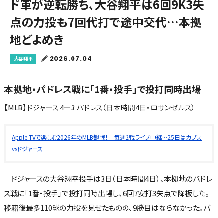
ド軍が逆転勝ち、大谷翔平は6回9K3失
点の力投も7回代打で途中交代…本拠
地どよめき
2026.07.04
大谷翔平
本拠地・パドレス戦に「1番・投手」で投打同時出場
【MLB】ドジャース 4ー3 パドレス（日本時間4日・ロサンゼルス）
Apple TVで楽しむ2026年のMLB観戦！ 毎週2戦ライブ中継…25日はカブス
vsドジャース
ドジャースの大谷翔平投手は3日（日本時間4日）、本拠地のパドレ
ス戦に「1番・投手」で投打同時出場し、6回7安打3失点で降板した。
移籍後最多110球の力投を見せたものの、9勝目はならなかった。バ