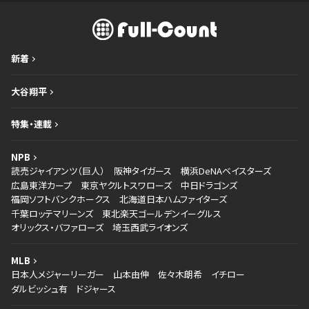
新着
大谷翔平
特集・連載
NPB
読売ジャイアンツ（巨人）
阪神タイガース
横浜DeNAベイスターズ
広島東洋カープ
東京ヤクルトスワローズ
中日ドラゴンズ
福岡ソフトバンクホークス
北海道日本ハムファイターズ
千葉ロッテマリーンズ
東北楽天ゴールデンイーグルス
オリックス・バファローズ
埼玉西武ライオンズ
MLB
日本人メジャーリーガー
山本由伸
佐々木朗希
イチロー
ダルビッシュ有
ドジャース