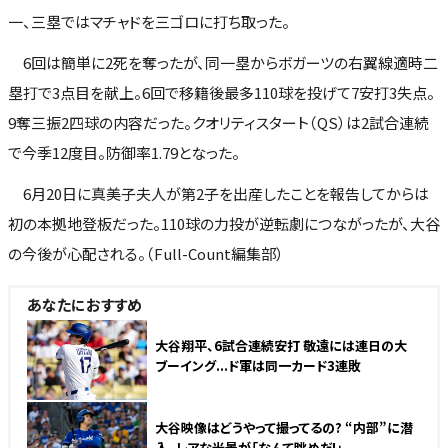
一、三塁ではマチャドを三ゴロに打ち取った。
6回は簡単に2死を奪ったが、同一塁からボガーツの右翼線適時二
塁打で3点目を献上。6回で移籍後最多110球を投げて7安打3失点。
9奪三振2四球の内容だった。クオリティスタート（QS）は2試合連続
で今季12度目。防御率1.79となった。
6月20日に真美子夫人が第2子を出産したことを報告してからは
初の本拠地登板だった。110球の力投が逆転劇につながったが、大谷
の今後が心配される。（Full-Count編集部）
あなたにおすすめ
大谷翔平、6試合連続安打 敬遠には連日の大
ブーイング...ド軍は同一カード3連敗
大谷映像はどうやって撮ってるの? “内部”に潜
入、レアな光景が「なんて眺めだ!」