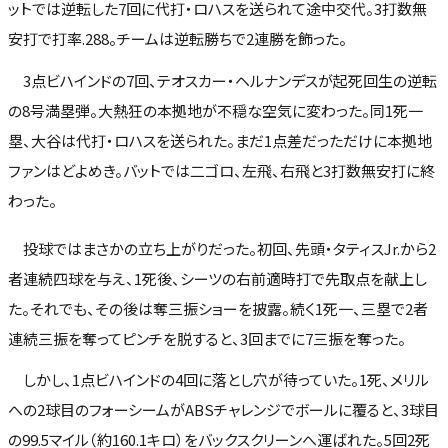
ットでは逆転した7回に代打・ロハスを送られて途中交代。3打数無
安打で打率.288。チームは逆転勝ちで2連勝を飾った。
3点ビハインドの7回、テオスカー・ヘルナンデスが起死回生の逆転
の8号満塁弾。大熱狂の本拠地が不穏な空気に変わった。同1死一
塁、大谷は代打・ロハスを送られた。まだ1点差だっただけに本拠地
ファンはどよめき。バットでは二ゴロ、左飛、右飛と3打数無安打に終
わった。
投球ではまさかの立ち上がりだった。初回、先頭・タティスJr.から2
者連続四球を与え、1死後、シーツの右前適時打で先取点を献上し
た。それでも、その後は奪三振ショーを披露。続く1死一、三塁で2者
連続三振を奪ってピンチを脱すると、3回までに7三振を奪った。
しかし、1点ビハインドの4回に落とし穴が待っていた。1死、メリル
への2球目のフォーシームがABSチャレンジでボールに覆ると、3球目
の99.5マイル（約160.1キロ）をバックスクリーンへ運ばれた。5回2死