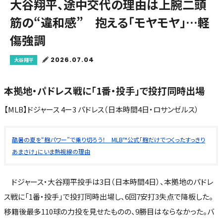
大谷翔平、途中交代の理由は上腕二頭
筋の“違和感” 抱える「モヤモヤ」…軽
傷強調
2026.07.04
大谷翔平
本拠地・パドレス戦に「1番・投手」で投打同時出場
【MLB】ドジャース 4ー3 パドレス（日本時間4日・ロサンゼルス）
酷暑の夏を“麹パワー”で乗り切ろう！ MLB™公式「麹だけでつくったすっきり
あまさけ」にいま熱視線の理由
ドジャース・大谷翔平投手は3日（日本時間4日）、本拠地のパドレ
ス戦に「1番・投手」で投打同時出場し、6回7安打3失点で降板した。
移籍後最多110球の力投を見せたものの、9勝目はならなかった。バ