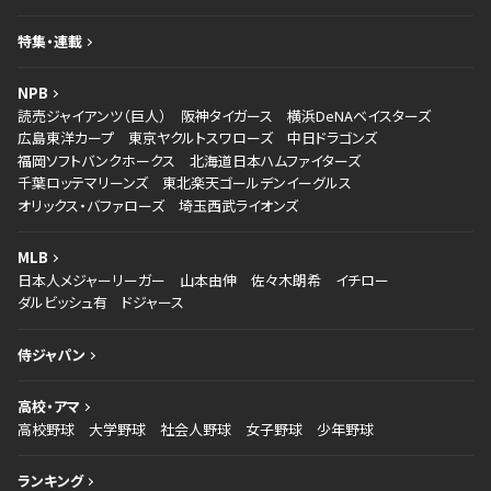
特集・連載
NPB
読売ジャイアンツ（巨人）
阪神タイガース
横浜DeNAベイスターズ
広島東洋カープ
東京ヤクルトスワローズ
中日ドラゴンズ
福岡ソフトバンクホークス
北海道日本ハムファイターズ
千葉ロッテマリーンズ
東北楽天ゴールデンイーグルス
オリックス・バファローズ
埼玉西武ライオンズ
MLB
日本人メジャーリーガー
山本由伸
佐々木朗希
イチロー
ダルビッシュ有
ドジャース
侍ジャパン
高校・アマ
高校野球
大学野球
社会人野球
女子野球
少年野球
ランキング