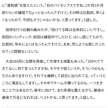
に“違和感”を覚えたという。「右のバイセップスですね。1か月2か月
前ぐらいの練習でちょっとなったんですけど。その時は比較的、早くよ
くなったので、今回もそうじゃないかな、と思ってます」と話した。
投球を行う右腕の痛みだが、「投げてる時は全体的にいいですし。
前回のバッティング、前回は練習中でしたけど、はい。感じてたので、
比較的、早めによくはなったんですけど。まあ、同じような感じだった
ので」と問題ないという。
大谷は6月に左膝を負傷して欠場する場面もあった。「100％でで
きてない。何て言うんですかね、モヤモヤ感というか。そういうのもも
ちろんありますけど、それでも継続して試合に出られてる、っていうと
ころに満足もしてますし。その中でチームが勝ってるのも、一つ大き
なことではあるので。後半に向けて、また体調も整えながら、最後の
最後で万全になれれば、ベストかな、と思ってます」と話した。