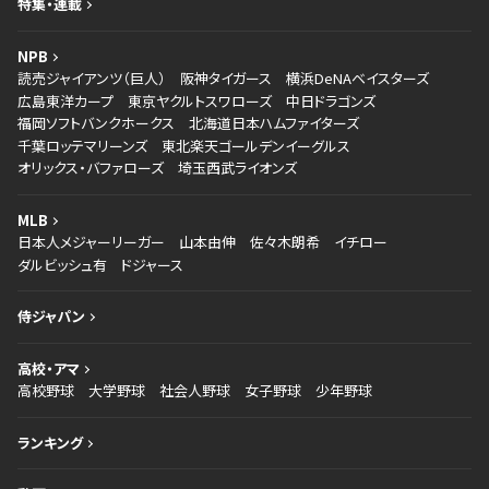
特集・連載
NPB
読売ジャイアンツ（巨人）
阪神タイガース
横浜DeNAベイスターズ
広島東洋カープ
東京ヤクルトスワローズ
中日ドラゴンズ
福岡ソフトバンクホークス
北海道日本ハムファイターズ
千葉ロッテマリーンズ
東北楽天ゴールデンイーグルス
オリックス・バファローズ
埼玉西武ライオンズ
MLB
日本人メジャーリーガー
山本由伸
佐々木朗希
イチロー
ダルビッシュ有
ドジャース
侍ジャパン
高校・アマ
高校野球
大学野球
社会人野球
女子野球
少年野球
ランキング