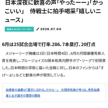
日本深夜に歓喜の声「やったーー」「かっ
こいい」 侍戦士に拍手喝采「嬉しいニ
ュース」
2026.07.04
日本人メジャーリーガー
6月は25試合出場で打率.286、7本塁打、20打点
メジャーリーグ機構は3日（日本時間4日）、6月の月間最優秀新人
賞を発表し、ブルージェイズの岡本和真内野手がア・リーグで初受賞
した。日本時間の深夜に届いた吉報に対し、日本のファンからは「す
げーよ!」などと歓喜の声が殺到している。
指導者の遠慮は「選手に伝わる。だから…」 片岡安祐美が考える、男性指導
者と女子選手の理想の関係