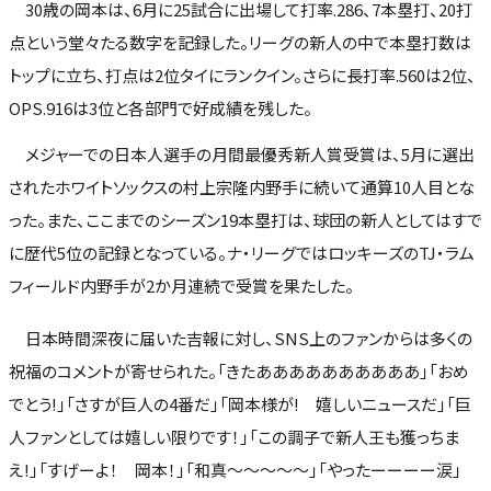
30歳の岡本は、6月に25試合に出場して打率.286、7本塁打、20打
点という堂々たる数字を記録した。リーグの新人の中で本塁打数は
トップに立ち、打点は2位タイにランクイン。さらに長打率.560は2位、
OPS.916は3位と各部門で好成績を残した。
メジャーでの日本人選手の月間最優秀新人賞受賞は、5月に選出
されたホワイトソックスの村上宗隆内野手に続いて通算10人目とな
った。また、ここまでのシーズン19本塁打は、球団の新人としてはすで
に歴代5位の記録となっている。ナ・リーグではロッキーズのTJ・ラム
フィールド内野手が2か月連続で受賞を果たした。
日本時間深夜に届いた吉報に対し、SNS上のファンからは多くの
祝福のコメントが寄せられた。「きたああああああああああ」「おめ
でとう!」「さすが巨人の4番だ」「岡本様が! 嬉しいニュースだ」「巨
人ファンとしては嬉しい限りです！」「この調子で新人王も獲っちま
え!」「すげーよ！ 岡本！」「和真～～～～～」「やったーーーー涙」