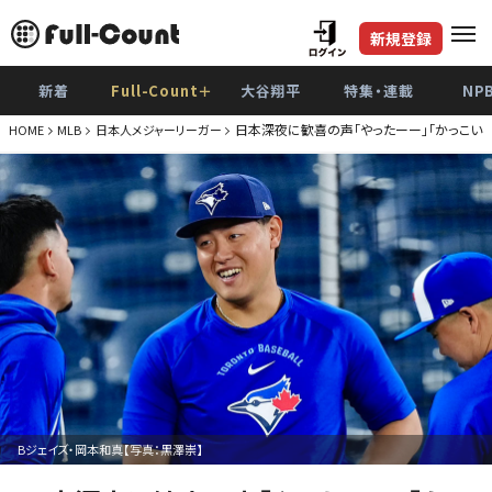
新規登録
新着
Full-Count＋
大谷翔平
特集・連載
NP
日本深夜に歓喜の声「やったーー」「かっこい
HOME
MLB
日本人メジャーリーガー
Bジェイズ・岡本和真【写真：黒澤崇】