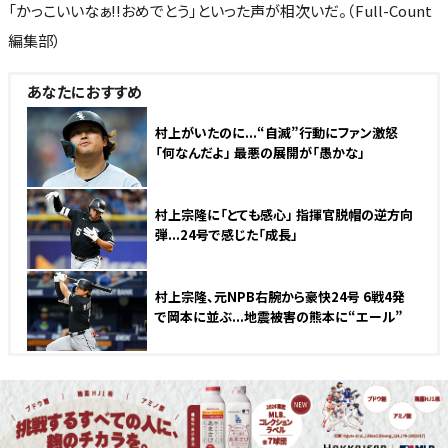
「かっこいいなぁ!!おめでとう」といった声が相次いだ。（Full-Count
編集部）
あなたにおすすめ
村上がいたのに...“自滅”行動にファン激怒
「何なんだよ」 最悪の展開が「愚かな」
村上宗隆に「とても感心」 指揮官脱帽の逆方向
弾...24号で感じた「成長」
村上宗隆、元NPB右腕から豪快24号 6戦4発
で岡本に並ぶ...地震被害の熊本に“エール”