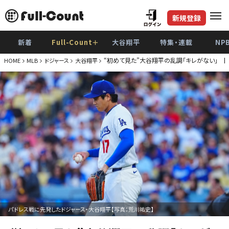
新規登録
新着
Full-Count＋
大谷翔平
特集・連載
NP
“初めて見た”大谷翔平の乱調「キレがない」 
HOME
MLB
ドジャース
大谷翔平
パドレス戦に先発したドジャース・大谷翔平【写真：荒川祐史】