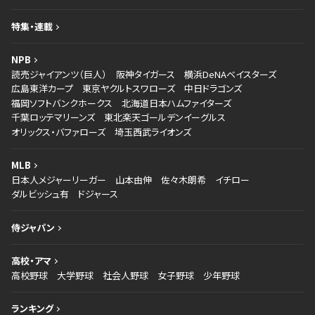
特集・連載
NPB
読売ジャイアンツ（巨人）
阪神タイガース
横浜DeNAベイスターズ
広島東洋カープ
東京ヤクルトスワローズ
中日ドラゴンズ
福岡ソフトバンクホークス
北海道日本ハムファイターズ
千葉ロッテマリーンズ
東北楽天ゴールデンイーグルス
オリックス・バファローズ
埼玉西武ライオンズ
MLB
日本人メジャーリーガー
山本由伸
佐々木朗希
イチロー
ダルビッシュ有
ドジャース
侍ジャパン
高校・アマ
高校野球
大学野球
社会人野球
女子野球
少年野球
ランキング