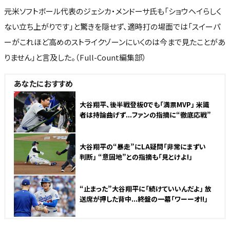
元米ソフトボール代表のジェシカ・メンドーサ氏も「ショウヘイらしく
ない立ち上がりです」と驚きを隠せず、適時打の場面では「スイーパ
ーがこれほど高めのストライクゾーンにいくのは今まで見たことがあ
りません」と言及した。（Full-Count編集部）
あなたにおすすめ
NEW
大谷翔平、後半戦登板0でも「満票MVP」 米識
者は持論曲げず...ファンの指摘に“徹底応戦”
大谷翔平の“暴走”にLA疑問「非常にまずい
判断」 “意固地”との指摘も「見とけよ!」
“止まった”大谷翔平に「続けていいんだよ」 放
送席が押した背中...終盤の一幕「ワーーオ!!」