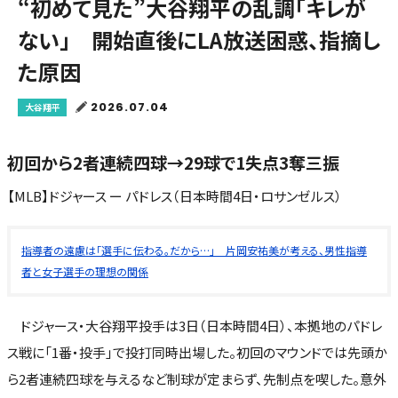
“初めて見た”大谷翔平の乱調「キレが
ない」 開始直後にLA放送困惑、指摘し
た原因
2026.07.04
大谷翔平
初回から2者連続四球→29球で1失点3奪三振
【MLB】ドジャース ー パドレス（日本時間4日・ロサンゼルス）
指導者の遠慮は「選手に伝わる。だから…」 片岡安祐美が考える、男性指導
者と女子選手の理想の関係
ドジャース・大谷翔平投手は3日（日本時間4日）、本拠地のパドレ
ス戦に「1番・投手」で投打同時出場した。初回のマウンドでは先頭か
ら2者連続四球を与えるなど制球が定まらず、先制点を喫した。意外