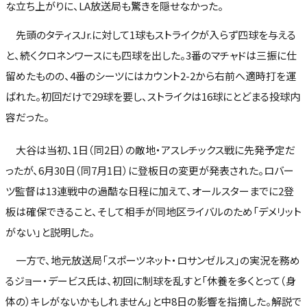
な立ち上がりに、LA放送局も驚きを隠せなかった。
先頭のタティスJr.に対して1球もストライクが入らず四球を与える
と、続くクロネンワースにも四球を出した。3番のマチャドは三振に仕
留めたものの、4番のシーツにはカウント2-2から右前へ適時打を運
ばれた。初回だけで29球を要し、ストライクは16球にとどまる投球内
容だった。
大谷は当初、1日（同2日）の敵地・アスレチックス戦に先発予定だ
ったが、6月30日（同7月1日）に登板日の変更が発表された。ロバー
ツ監督は13連戦中の過酷な日程に加えて、オールスターまでに2登
板は確保できること、そして相手が同地区ライバルのため「デメリット
がない」と説明した。
一方で、地元放送局「スポーツネット・ロサンゼルス」の実況を務め
るジョー・デービス氏は、初回に制球を乱すと「休養を多くとって（身
体の）キレがないかもしれません」と中8日の影響を指摘した。解説で