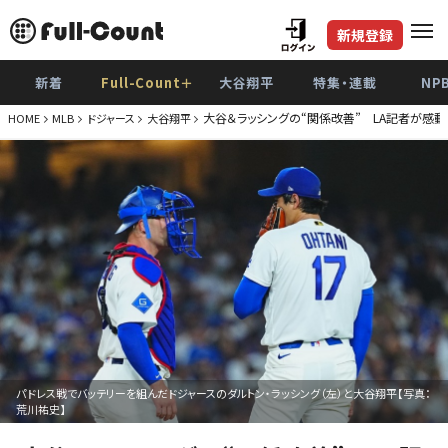
新規登録
新着
Full-Count＋
大谷翔平
特集・連載
NP
大谷＆ラッシングの“関係改善” LA記者が感動
HOME
MLB
ドジャース
大谷翔平
パドレス戦でバッテリーを組んだドジャースのダルトン・ラッシング（左）と大谷翔平【写真：
荒川祐史】