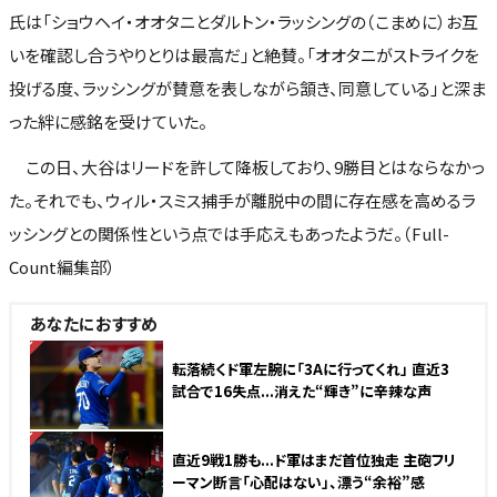
氏は「ショウヘイ・オオタニとダルトン・ラッシングの（こまめに）お互
いを確認し合うやりとりは最高だ」と絶賛。「オオタニがストライクを
投げる度、ラッシングが賛意を表しながら頷き、同意している」と深ま
った絆に感銘を受けていた。
この日、大谷はリードを許して降板しており、9勝目とはならなかっ
た。それでも、ウィル・スミス捕手が離脱中の間に存在感を高めるラ
ッシングとの関係性という点では手応えもあったようだ。（Full-
Count編集部）
あなたにおすすめ
NEW
転落続くド軍左腕に「3Aに行ってくれ」 直近3
試合で16失点...消えた“輝き”に辛辣な声
NEW
直近9戦1勝も...ド軍はまだ首位独走 主砲フリ
ーマン断言「心配はない」、漂う“余裕”感