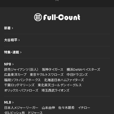
新着
大谷翔平
特集・連載
NPB
読売ジャイアンツ（巨人）
阪神タイガース
横浜DeNAベイスターズ
広島東洋カープ
東京ヤクルトスワローズ
中日ドラゴンズ
福岡ソフトバンクホークス
北海道日本ハムファイターズ
千葉ロッテマリーンズ
東北楽天ゴールデンイーグルス
オリックス・バファローズ
埼玉西武ライオンズ
MLB
日本人メジャーリーガー
山本由伸
佐々木朗希
イチロー
ダルビッシュ有
ドジャース