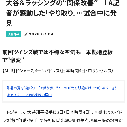
大谷＆ラッシングの“関係改善” LA記
者が感動した「やり取り」…試合中に発
見
2026.07.04
大谷翔平
前回ツインズ戦では不穏な空気も…本拠地登板
で“激変”
【MLB】ドジャース 4ー3 パドレス（日本時間4日・ロサンゼルス）
酷暑の夏を“麹パワー”で乗り切ろう！ MLB™公式「麹だけでつくったすっきり
あまさけ」にいま熱視線の理由
ドジャース・大谷翔平投手は3日（日本時間4日）、本拠地でのパド
レス戦に「1番・投手」で投打同時出場。6回3失点、9奪三振の粘投だ