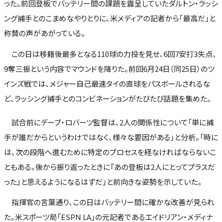
った。前回登板でバッテリー間の課題を露呈していたダルトン・ラッシ
ング捕手とのこまめなやりとりに、米メディアの記者から「最高だ」と
称賛の声があがっている。
この日は移籍後最多となる110球の力投を見せ、6回7安打3失点、
9奪三振という内容でマウンドを降りた。前回6月24日（同25日）のツ
インズ戦では、メジャー自己最速タイの直球をパスボールされるな
ど、ラッシング捕手とのコンビネーションがたびたび話題を集めた。
試合前にデーブ・ロバーツ監督は、2人の関係性について「単に捕
手が誰だからというわけではなく、様々な要因がある」と分析。「時に
は、次の段階へ進むために特定のプロセスを経なければならないこ
ともある。後から振り返ったときに『あの登板は2人にとってプラスだ
った』と思えるようになるはずだ」と前向きな姿勢を示していた。
指揮官の言葉通り、この日はバッテリー間に確かな改善が見られ
た。米スポーツ局「ESPN LA」の元記者であるエイドリアン・メディナ