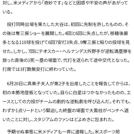
対し、米メディアから「奇妙です」などと困惑や不安の声があがって
いる。
投打同時出場を果たした大谷は、初回に先制を許したものの、そ
の後は奪三振ショーを展開した。4回と6回に失点したが、移籍後最
多となる110球を投げて6回7安打3失点、9奪三振と粘りの投球を見
せた。しかし、7回にテオスカー・ヘルナンデス外野手が逆転満塁弾を
放った直後の1死一塁の場面で、代打を送られて途中交代となった。
打席では3打数無安打に終わっていた。
6月20日に真美子夫人が第2子を出産したことを報告してからは、
初の本拠地登板となっていた。自らに白星はつかなかったものの、エ
ースとしての力投がチームの劇的な逆転劇を呼び込んだ。それでも、
わずか1点リードという緊迫した終盤の場面で大黒柱がベンチへ退
いたことに対し、スタジアムのファンはどよめきに包まれた。
予期せぬ事態に米メディアも一斉に速報した。米スポーツ局