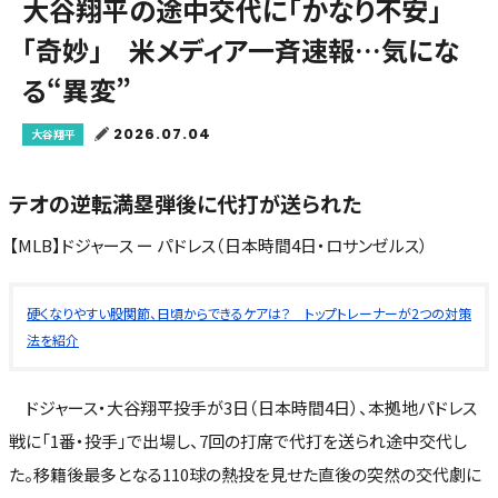
大谷翔平の途中交代に「かなり不安」
「奇妙」 米メディア一斉速報…気にな
る“異変”
2026.07.04
大谷翔平
テオの逆転満塁弾後に代打が送られた
【MLB】ドジャース ー パドレス（日本時間4日・ロサンゼルス）
硬くなりやすい股関節、日頃からできるケアは？ トップトレーナーが2つの対策
法を紹介
ドジャース・大谷翔平投手が3日（日本時間4日）、本拠地パドレス
戦に「1番・投手」で出場し、7回の打席で代打を送られ途中交代し
た。移籍後最多となる110球の熱投を見せた直後の突然の交代劇に