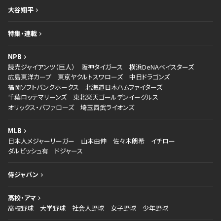
大谷翔平
特集・連載
NPB
読売ジャイアンツ（巨人）
阪神タイガース
横浜DeNAベイスターズ
広島東洋カープ
東京ヤクルトスワローズ
中日ドラゴンズ
福岡ソフトバンクホークス
北海道日本ハムファイターズ
千葉ロッテマリーンズ
東北楽天ゴールデンイーグルス
オリックス・バファローズ
埼玉西武ライオンズ
MLB
日本人メジャーリーガー
山本由伸
佐々木朗希
イチロー
ダルビッシュ有
ドジャース
侍ジャパン
高校・アマ
高校野球
大学野球
社会人野球
女子野球
少年野球