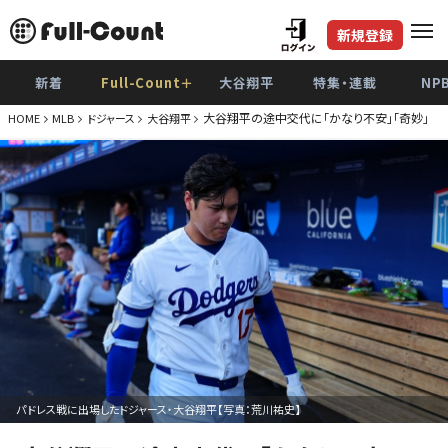
新規登録
新着
Full-Count＋
大谷翔平
特集・連載
NP
大谷翔平の途中交代に「かなり不安」「奇妙」 
HOME
MLB
ドジャース
大谷翔平
パドレス戦に出場したドジャース・大谷翔平【写真：荒川祐史】