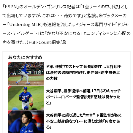
「ESPN」のオールデン・ゴンザレス記者は「1点リードの中、代打とし
て出場していますが、これは……奇妙です」と指摘。米ブックメーカ
ー「Underdog MLB」も速報を流した。ドジャース専門サイト「ドジャ
ース・テイルゲート」は「かなり不安になる」とコンディションに心配の
声を寄せた。（Full-Count編集部）
あなたにおすすめ
NEW
ド軍、連敗7でストップ 延長戦制す...大谷翔平
は決勝の適時内野安打、由伸6回途中無失点
の力投
NEW
大谷翔平、投手復帰へ前進 17日ぶりキャッチ
ボール...ロバーツ監督説明「感触は良かった
と」
NEW
大谷翔平に繰り返した“本音” ド軍監督が抱く
不安...献身的なプレーに潜む危険「何度かあ
る」