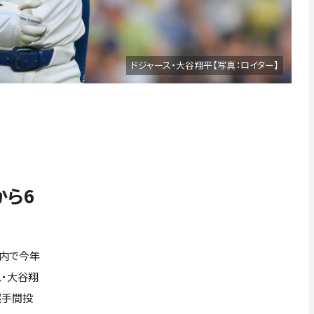
ドジャース・大谷翔平【写真：ロイター】
から6
組内で今年
ス・大谷翔
選手間投