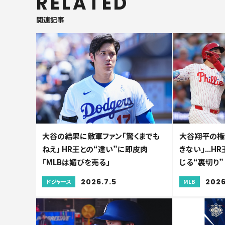
RELATED
関連記事
大谷の結果に敵軍ファン「驚くまでも
大谷翔平の権
ねえ」 HR王との“違い”に即皮肉
きない」...
「MLBは媚びを売る」
じる“裏切り”
2026.7.5
2026
ドジャース
MLB