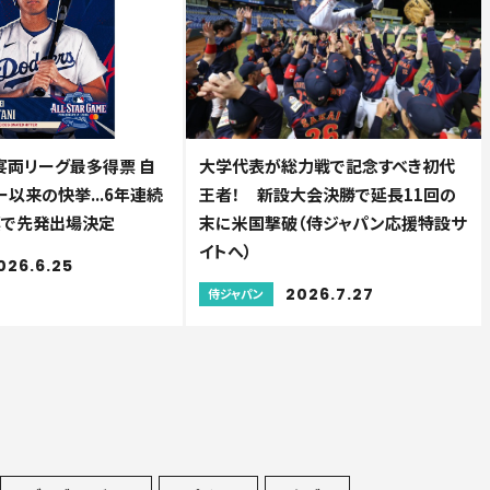
宴両リーグ最多得票 自
大学代表が総力戦で記念すべき初代
以来の快挙...6年連続
王者！ 新設大会決勝で延長11回の
票で先発出場決定
末に米国撃破（侍ジャパン応援特設サ
イトへ）
026.6.25
2026.7.27
侍ジャパン