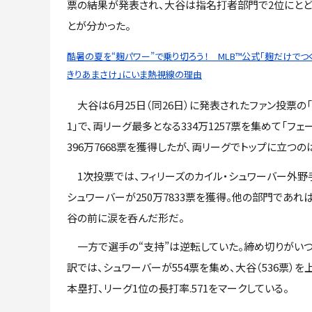
票の結果が発表され、大谷は指名打者部門で2位にとど
とが分かった。
酷暑の夏を“麹パワー”で乗り切ろう！ MLB™公式「麹だけでつ
きりあまさけ」にいま熱視線の理由
大谷は6月25日（同26日）に発表されたファン投票の
1」で、両リーグ最多となる334万1257票を集めて「
396万7668票を獲得したが、両リーグでトップに立
1次投票では、フィリーズのカイル・シュワーバー外野
シュワーバーが250万7833票を獲得。他の部門であ
谷の前に涙を呑んだ形だ。
一方で選手の“支持”は逆転していた。締め切りがい
訳では、シュワーバーが554票を集め、大谷（536票）
本塁打、リーグ1位の長打率.571をマークしている。