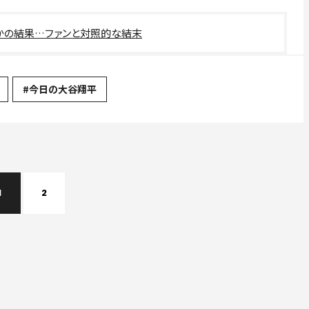
かの結果…ファンと対照的な結末
#今日の大谷翔平
1
2