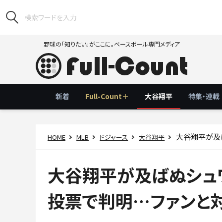
野球の「知りたい」がここに。ベースボール専門メディア
新着
Full-Count＋
大谷翔平
特集・連載
大谷翔平が及ば
HOME
MLB
ドジャース
大谷翔平
大谷翔平が及ばぬシュ
投票で判明…ファンと