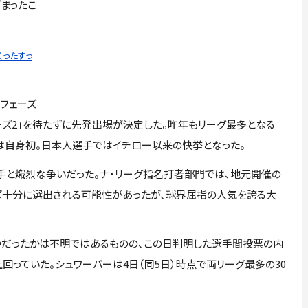
まったこ
くったすっ
「フェーズ
フェーズ2」を待たずに先発出場が決定した。昨年もリーグ最多となる
つのは自身初。日本人選手ではイチロー以来の快挙となった。
手と熾烈な争いだった。ナ・リーグ指名打者部門では、地元開催の
れば十分に選出される可能性があったが、球界屈指の人気を誇る大
つだったかは不明ではあるものの、この日判明した選手間投票の内
を上回っていた。シュワーバーは4日（同5日）時点で両リーグ最多の30