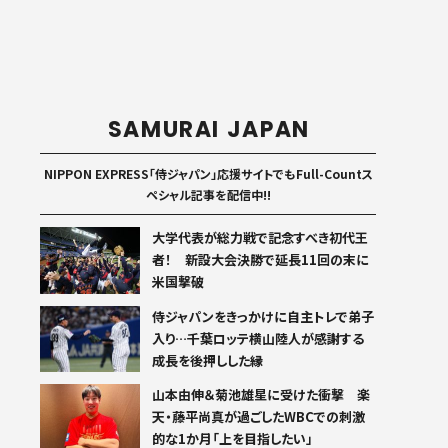
SAMURAI JAPAN
NIPPON EXPRESS「侍ジャパン」応援サイトでもFull-Countス
ペシャル記事を配信中!!
大学代表が総力戦で記念すべき初代王
者！ 新設大会決勝で延長11回の末に
米国撃破
侍ジャパンをきっかけに自主トレで弟子
入り…千葉ロッテ横山陸人が感謝する
成長を後押しした縁
山本由伸＆菊池雄星に受けた衝撃 楽
天・藤平尚真が過ごしたWBCでの刺激
的な1か月「上を目指したい」