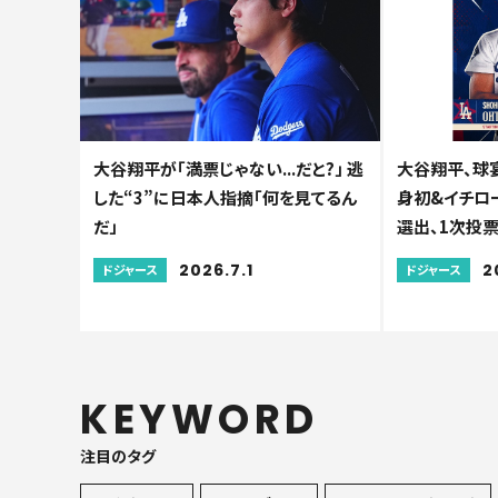
大谷翔平が「満票じゃない...だと?」 逃
大谷翔平、球
した“3”に日本人指摘「何を見てるん
身初&イチロー
だ」
選出、1次投
2026.7.1
2
ドジャース
ドジャース
KEYWORD
注目のタグ