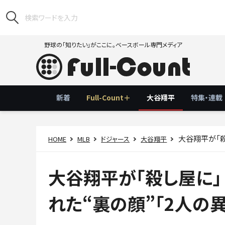
野球の「知りたい」がここに。ベースボール専門メディア
新着
Full-Count＋
大谷翔平
特集・連載
大谷翔平が「殺
HOME
MLB
ドジャース
大谷翔平
大谷翔平が「殺し屋に
れた“裏の顔”「2人の