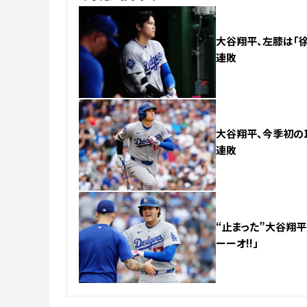
大谷翔平、左膝は「徐
連敗
大谷翔平、今季初の1
連敗
“止まった”大谷翔平
ーーオ!!」