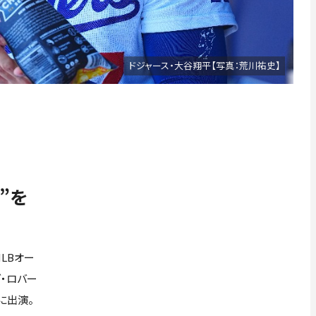
ドジャース・大谷翔平【写真：荒川祐史】
”を
LBオー
・ロバー
に出演。