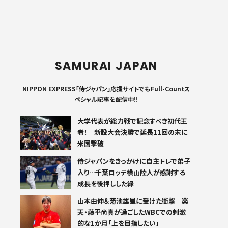
SAMURAI JAPAN
NIPPON EXPRESS「侍ジャパン」応援サイトでもFull-Countス
ペシャル記事を配信中!!
大学代表が総力戦で記念すべき初代王
者！ 新設大会決勝で延長11回の末に
米国撃破
侍ジャパンをきっかけに自主トレで弟子
入り…千葉ロッテ横山陸人が感謝する
成長を後押しした縁
山本由伸＆菊池雄星に受けた衝撃 楽
天・藤平尚真が過ごしたWBCでの刺激
的な1か月「上を目指したい」