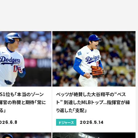
S1位も「本当のゾーン
ベッツが絶賛した大谷翔平の“ベス
指揮官の称賛と期待「常に
ト” 到達したMLBトップ...指揮官が繰
る」
り返した「支配」
026.6.8
2026.5.14
ドジャース