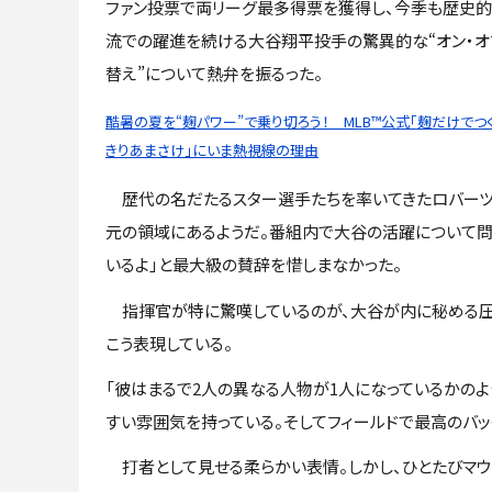
ファン投票で両リーグ最多得票を獲得し、今季も歴史
流での躍進を続ける大谷翔平投手の驚異的な“オン・オ
替え”について熱弁を振るった。
酷暑の夏を“麹パワー”で乗り切ろう！ MLB™公式「麹だけでつ
きりあまさけ」にいま熱視線の理由
歴代の名だたるスター選手たちを率いてきたロバーツ監
元の領域にあるようだ。番組内で大谷の活躍について問
いるよ」と最大級の賛辞を惜しまなかった。
指揮官が特に驚嘆しているのが、大谷が内に秘める圧
こう表現している。
「彼はまるで2人の異なる人物が1人になっているかのよ
すい雰囲気を持っている。そしてフィールドで最高のバッ
打者として見せる柔らかい表情。しかし、ひとたびマウ