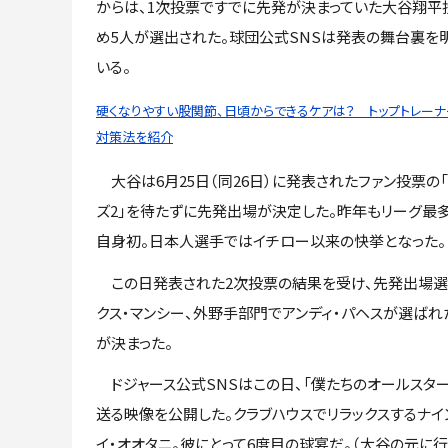
からは、1次投票ですでに先発が決まっていた大谷翔平
め5人が選出された。球団公式SNSは発表の舞台裏を
いる。
硬くなりやすい股関節、日頃からできるケアは？ トップトレーナ
対策法を紹介
大谷は6月25日（同26日）に発表されたファン投票の「フ
ズ2」を待たずに先発出場が決定した。昨年もリーグ最多と
自身初。日本人選手ではイチロー以来の快挙となった。
この日発表された2次投票の結果を受け、先発出場選手
クス・マンシー、外野手部門でアンディ・パヘスが選ば
が決まった。
ドジャース公式SNSはこの日、「僕たちのオールスター
送る映像を公開した。クラブハウスでリラックスするナイ
イ・オオタニ。彼にとって6度目の球宴だ。（大谷の元に