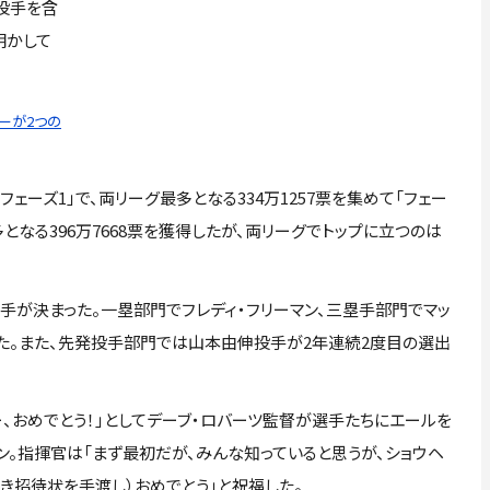
投手を含
明かして
ーが2つの
ェーズ1」で、両リーグ最多となる334万1257票を集めて「フェー
なる396万7668票を獲得したが、両リーグでトップに立つのは
が決まった。一塁部門でフレディ・フリーマン、三塁手部門でマッ
れた。また、先発投手部門では山本由伸投手が2年連続2度目の選出
、おめでとう！」としてデーブ・ロバーツ監督が選手たちにエールを
ン。指揮官は「まず最初だが、みんな知っていると思うが、ショウヘ
行き招待状を手渡し）おめでとう」と祝福した。