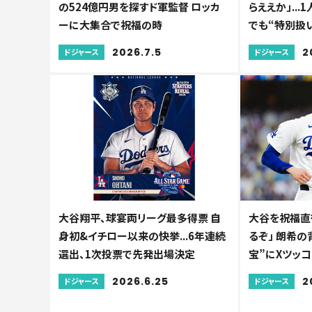
の524億円男を探すド軍監督 ロッカ
らええか」...
ーに大集合で祝福の時
でも“特別扱い
2026.7.5
2
ドジャース
ドジャース
大谷翔平、球宴両リーグ最多得票 自
大谷を祝福直
身初&イチロー以来の快挙...6年連続
るぞ」 朗希
選出、1次投票で先発出場決定
宝”にXツッコ
2026.6.25
2
ドジャース
ドジャース