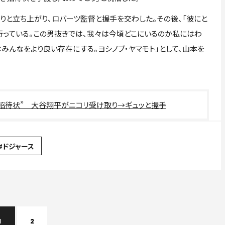
と立ち上がり、ロバーツ監督と握手を交わした。その後、「彼にと
行っている。この男抜きでは、我々は今頃どこにいるのか私にはわ
みんなをより良い存在にする。ヨシノブ・ヤマモト」として、山本を
“招待状” 大谷翔平がニコリ受け取り→ギュッと握手
#ドジャース
1
2