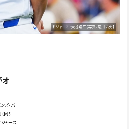
ドジャース・大谷翔平【写真：荒川祐史】
がオ
ンズ・バ
（同5
ドジャース