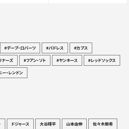
#デーブ・ロバーツ
#パドレス
#カブス
リナーズ
#フアン・ソト
#ヤンキース
#レッドソックス
ニー・レンドン
ー
ドジャース
大谷翔平
山本由伸
佐々木朗希