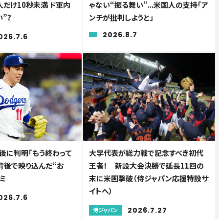
1人だけ10秒未満 ド軍内
ゃない“振る舞い”...米国人の支持「ア
”?
ンチが批判しようと」
2026.8.7
026.7.6
後に判明「もう終わって
大学代表が総力戦で記念すべき初代
の背後で映り込んだ“お
王者！ 新設大会決勝で延長11回の
ミ
末に米国撃破（侍ジャパン応援特設サ
イトへ）
026.7.6
2026.7.27
侍ジャパン