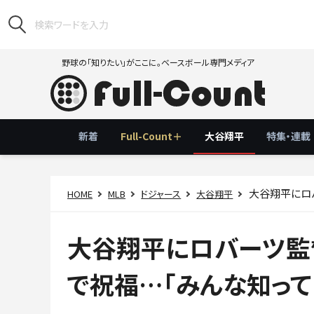
野球の「知りたい」がここに。ベースボール専門メディア
新着
Full-Count＋
大谷翔平
特集・連載
大谷翔平にロバー
HOME
MLB
ドジャース
大谷翔平
大谷翔平にロバーツ監
で祝福…「みんな知って