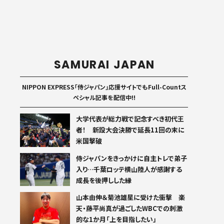
SAMURAI JAPAN
NIPPON EXPRESS「侍ジャパン」応援サイトでもFull-Countス
ペシャル記事を配信中!!
大学代表が総力戦で記念すべき初代王
者！ 新設大会決勝で延長11回の末に
米国撃破
侍ジャパンをきっかけに自主トレで弟子
入り…千葉ロッテ横山陸人が感謝する
成長を後押しした縁
山本由伸＆菊池雄星に受けた衝撃 楽
天・藤平尚真が過ごしたWBCでの刺激
的な1か月「上を目指したい」