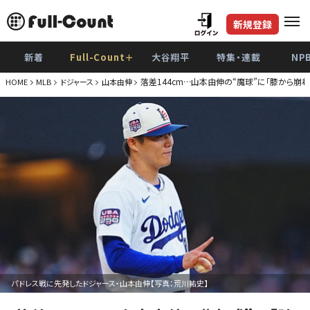
新規登録
新着
Full-Count＋
大谷翔平
特集・連載
NP
落差144cm…山本由伸の“魔球”に「膝から崩
HOME
MLB
ドジャース
山本由伸
パドレス戦に先発したドジャース・山本由伸【写真：荒川祐史】