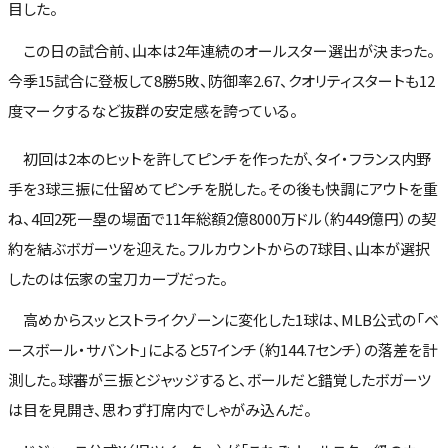
目した。
この日の試合前、山本は2年連続のオールスター選出が決まった。
今季15試合に登板して8勝5敗、防御率2.67、クオリティスタートも12
度マークするなど抜群の安定感を誇っている。
初回は2本のヒットを許してピンチを作ったが、タイ・フランス内野
手を3球三振に仕留めてピンチを脱した。その後も快調にアウトを重
ね、4回2死一塁の場面で11年総額2億8000万ドル（約449億円）の契
約を結ぶボガーツを迎えた。フルカウントからの7球目、山本が選択
したのは伝家の宝刀カーブだった。
高めからスッとストライクゾーンに変化した1球は、MLB公式の「ベ
ースボール・サバント」によると57インチ（約144.7センチ）の落差を計
測した。球審が三振とジャッジすると、ボールだと錯覚したボガーツ
は目を見開き、思わず打席内でしゃがみ込んだ。