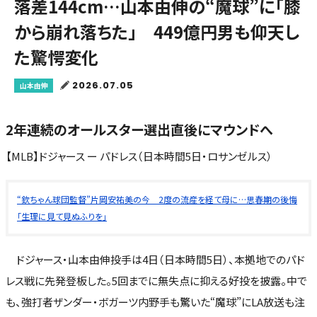
落差144cm…山本由伸の“魔球”に「膝
から崩れ落ちた」 449億円男も仰天し
た驚愕変化
2026.07.05
山本由伸
2年連続のオールスター選出直後にマウンドへ
【MLB】ドジャース ー パドレス（日本時間5日・ロサンゼルス）
“欽ちゃん球団監督”片岡安祐美の今 2度の流産を経て母に…思春期の後悔
「生理に見て見ぬふりを」
ドジャース・山本由伸投手は4日（日本時間5日）、本拠地でのパド
レス戦に先発登板した。5回までに無失点に抑える好投を披露。中で
も、強打者ザンダー・ボガーツ内野手も驚いた“魔球”にLA放送も注