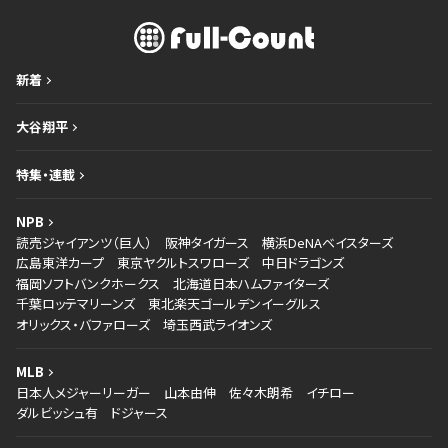
新着
大谷翔平
特集・連載
NPB
読売ジャイアンツ（巨人）
阪神タイガース
横浜DeNAベイスターズ
広島東洋カープ
東京ヤクルトスワローズ
中日ドラゴンズ
福岡ソフトバンクホークス
北海道日本ハムファイターズ
千葉ロッテマリーンズ
東北楽天ゴールデンイーグルス
オリックス・バファローズ
埼玉西武ライオンズ
MLB
日本人メジャーリーガー
山本由伸
佐々木朗希
イチロー
ダルビッシュ有
ドジャース