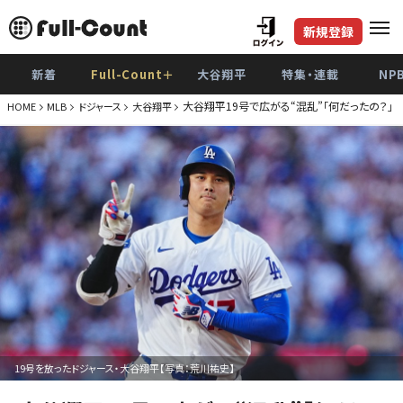
新規登録
新着
Full-Count＋
大谷翔平
特集・連載
NP
大谷翔平19号で広がる“混乱”「何だったの？」
HOME
MLB
ドジャース
大谷翔平
19号を放ったドジャース・大谷翔平【写真：荒川祐史】