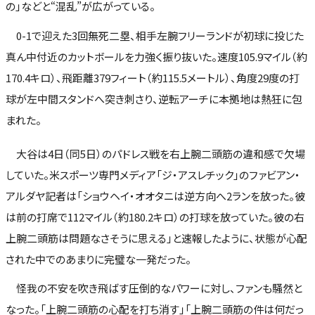
の」などと“混乱”が広がっている。
0-1で迎えた3回無死二塁、相手左腕フリーランドが初球に投じた
真ん中付近のカットボールを力強く振り抜いた。速度105.9マイル（約
170.4キロ）、飛距離379フィート（約115.5メートル）、角度29度の打
球が左中間スタンドへ突き刺さり、逆転アーチに本拠地は熱狂に包
まれた。
大谷は4日（同5日）のパドレス戦を右上腕二頭筋の違和感で欠場
していた。米スポーツ専門メディア「ジ・アスレチック」のファビアン・
アルダヤ記者は「ショウヘイ・オオタニは逆方向へ2ランを放った。彼
は前の打席で112マイル（約180.2キロ）の打球を放っていた。彼の右
上腕二頭筋は問題なさそうに思える」と速報したように、状態が心配
された中でのあまりに完璧な一発だった。
怪我の不安を吹き飛ばす圧倒的なパワーに対し、ファンも騒然と
なった。「上腕二頭筋の心配を打ち消す」「上腕二頭筋の件は何だっ