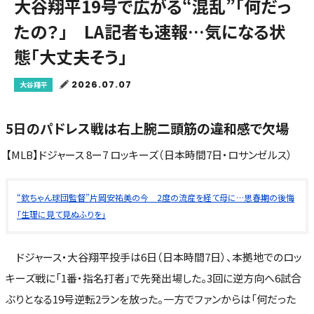
大谷翔平19号で広がる“混乱”「何だっ
たの？」 LA記者も速報…気になる状
態「大丈夫そう」
2026.07.07
大谷翔平
5日のパドレス戦は右上腕二頭筋の違和感で欠場
【MLB】ドジャース 8ー7 ロッキーズ（日本時間7日・ロサンゼルス）
“欽ちゃん球団監督”片岡安祐美の今 2度の流産を経て母に…思春期の後悔
「生理に見て見ぬふりを」
ドジャース・大谷翔平投手は6日（日本時間7日）、本拠地でのロッ
キーズ戦に「1番・指名打者」で先発出場した。3回に逆方向へ6試合
ぶりとなる19号逆転2ランを放った。一方でファンからは「何だった