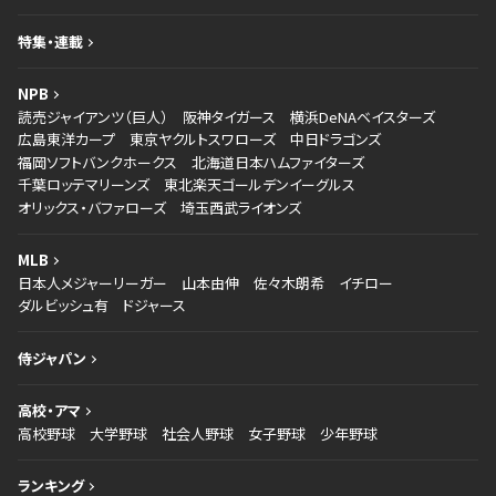
特集・連載
NPB
読売ジャイアンツ（巨人）
阪神タイガース
横浜DeNAベイスターズ
広島東洋カープ
東京ヤクルトスワローズ
中日ドラゴンズ
福岡ソフトバンクホークス
北海道日本ハムファイターズ
千葉ロッテマリーンズ
東北楽天ゴールデンイーグルス
オリックス・バファローズ
埼玉西武ライオンズ
MLB
日本人メジャーリーガー
山本由伸
佐々木朗希
イチロー
ダルビッシュ有
ドジャース
侍ジャパン
高校・アマ
高校野球
大学野球
社会人野球
女子野球
少年野球
ランキング