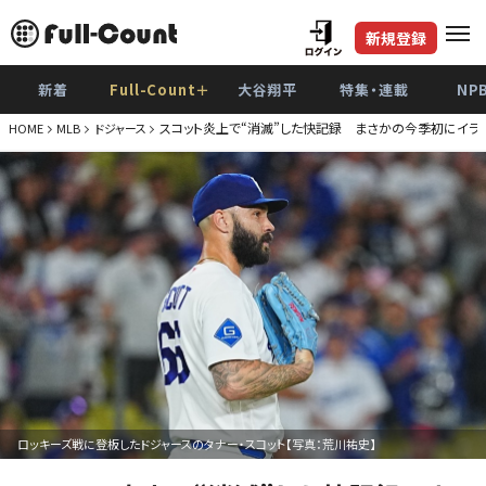
新規登録
新着
Full-Count＋
大谷翔平
特集・連載
NP
スコット炎上で“消滅”した快記録 まさかの今季初にイライ
HOME
MLB
ドジャース
ロッキーズ戦に登板したドジャースのタナー・スコット【写真：荒川祐史】