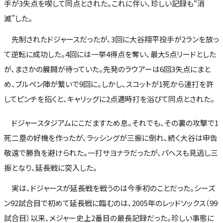
手が3失点を喫して同点とされた。これに伴い、珍しい記録も“消
滅”した。
先制されたドジャースだったが、3回に大谷翔平投手が2ランを放っ
て逆転に成功した。4回には一挙4得点を奪い、最大5点リードとした
が、まさかの展開が待っていた。先発のラウアーは6回3失点にまと
め、ブルペン陣が繋いで9回に。しかし、スコットが1死から連打を許
してピンチを招くと、キャリッグに2点適時打を浴びて同点とされた。
ドジャースタジアムにこだますため息。それでも、その裏の攻撃で1
死二塁の好機を作ったが、ラッシングが三振に倒れ、続く大谷は申告
敬遠で勝負を避けられた。一打サヨナラだったが、パヘスも見逃し三
振となり、延長戦に突入した。
実は、ドジャースが延長戦を戦うのは今季初のことだった。シーズ
ン92試合目で初めて延長戦に臨むのは、2005年のレッドソックス（99
試合目）以来、メジャー史上2番目の最長記録だった。珍しい事態に