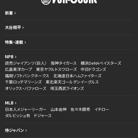
新着
大谷翔平
特集・連載
NPB
読売ジャイアンツ（巨人）
阪神タイガース
横浜DeNAベイスターズ
広島東洋カープ
東京ヤクルトスワローズ
中日ドラゴンズ
福岡ソフトバンクホークス
北海道日本ハムファイターズ
千葉ロッテマリーンズ
東北楽天ゴールデンイーグルス
オリックス・バファローズ
埼玉西武ライオンズ
MLB
日本人メジャーリーガー
山本由伸
佐々木朗希
イチロー
ダルビッシュ有
ドジャース
侍ジャパン