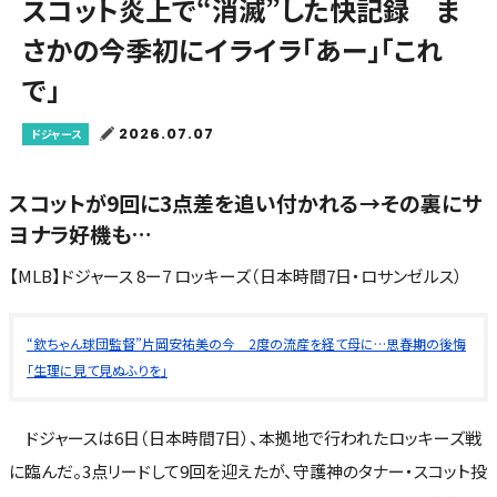
スコット炎上で“消滅”した快記録 ま
さかの今季初にイライラ「あー」「これ
で」
2026.07.07
ドジャース
スコットが9回に3点差を追い付かれる→その裏にサ
ヨナラ好機も…
【MLB】ドジャース 8ー7 ロッキーズ（日本時間7日・ロサンゼルス）
“欽ちゃん球団監督”片岡安祐美の今 2度の流産を経て母に…思春期の後悔
「生理に見て見ぬふりを」
ドジャースは6日（日本時間7日）、本拠地で行われたロッキーズ戦
に臨んだ。3点リードして9回を迎えたが、守護神のタナー・スコット投