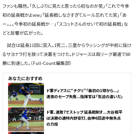
ファンも騒然。「久しぶりに見たと思ったら初なのか笑」「これで今季
初の延長戦かよww」「延長戦しなさすぎてルール忘れてた笑」「あ
ー。。。今季初の延長戦か…」「スコットさんのせいで初の延長戦」な
どと反響が広がった。
試合は延長11回に突入。1死二、三塁からラッシングが中前に抜け
るサヨナラ打を放って決着をつけた。ドジャースは両リーグ最速で60
勝に到達した。（Full-Count編集部）
あなたにおすすめ
NEW
ド軍ディアスに“チクリ”「最初の1球から...」
連夜のセーブ失敗...指揮官は「気迫の違いだ」
NEW
ド軍、連敗7でストップ 延長戦制す...大谷翔平
は決勝の適時内野安打、由伸6回途中無失点
の力投
NEW