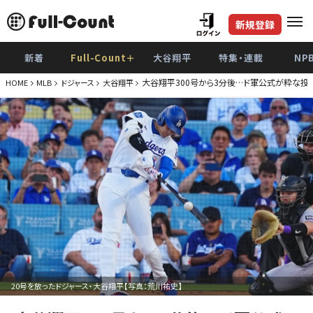
新規登録
新着
Full-Count＋
大谷翔平
特集・連載
NP
大谷翔平300号から3分後…ド軍公式が粋な投
HOME
MLB
ドジャース
大谷翔平
20号を放ったドジャース・大谷翔平【写真：荒川祐史】