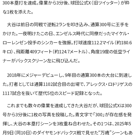
300本塁打を達成。偉業から3分後、球団公式X（旧ツイッター）が粋
な1枚を添えた。
大谷は前日の同戦で逆転2ランを叩き込み、通算300号に王手を
かけた。一夜明けたこの日、エンゼルス時代に同僚だったマイケル・
ローレンゼン投手のシンカーを強振。打球速度112.2マイル（約180.6
キロ）、飛距離409フィート（約124.7メートル）、角度19度の低空ライ
ナーがバックスクリーン左に飛び込んだ。
2018年にメジャーデビューし、9年目の通算300本の大台に到達し
た。打者としては通算1102試合目の出場で、アレックス・ロドリゲスの
1117試合を抜いて歴代5位のスピード記録となった。
これまでも数々の偉業を達成してきた大谷だが、球団公式Xは300
号から3分後に1枚の写真を投稿した。青文字で「300」が存在感を発
揮し、大谷の本塁打シーンを3枚重ね合わせた。その1つは、2025年5
月9日（同10日）のダイヤモンドバックス戦で見せた“万歳”シーンもあ