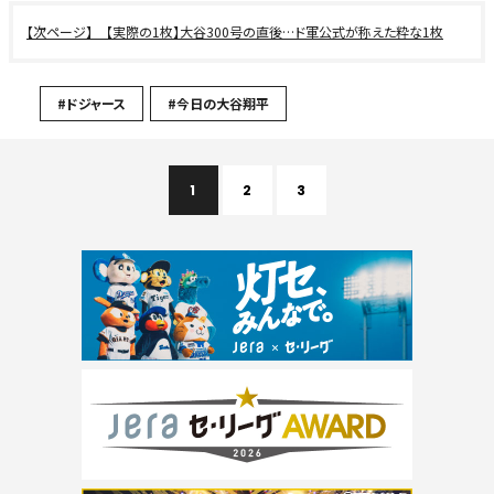
【実際の1枚】大谷300号の直後…ド軍公式が称えた粋な1枚
#ドジャース
#今日の大谷翔平
1
2
3