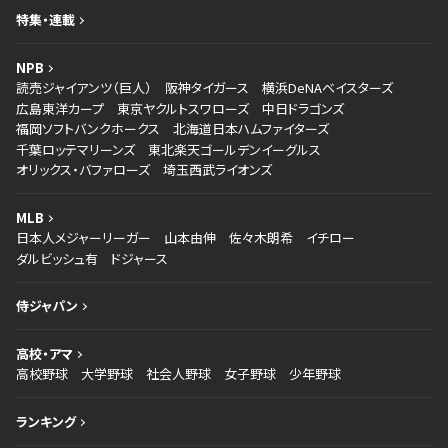
特集・連載
NPB
読売ジャイアンツ（巨人）
阪神タイガース
横浜DeNAベイスターズ
広島東洋カープ
東京ヤクルトスワローズ
中日ドラゴンズ
福岡ソフトバンクホークス
北海道日本ハムファイターズ
千葉ロッテマリーンズ
東北楽天ゴールデンイーグルス
オリックス・バファローズ
埼玉西武ライオンズ
MLB
日本人メジャーリーガー
山本由伸
佐々木朗希
イチロー
ダルビッシュ有
ドジャース
侍ジャパン
高校・アマ
高校野球
大学野球
社会人野球
女子野球
少年野球
ランキング