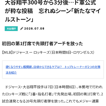
大谷翔平300号から3分後…ド軍公式
が粋な投稿 忘れぬシーン「新たなマイ
ルストーン」
2026.07.08
大谷翔平
初回の第1打席で先頭打者アーチを放った
【MLB】ドジャース ー ロッキーズ（日本時間8日・ロサンゼルス）
硬くなりやすい股関節、日頃からできるケアは？ トップトレーナーが2つの対策
法を紹介
ドジャース・大谷翔平投手は7日（日本時間8日）、本拠地で行われ
たロッキーズ戦に「1番・指名打者」で先発出場。初回の第1打席で、2
試合連発となる20号先頭打者弾を放った。これでもメジャー通算