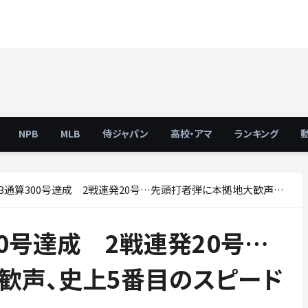
NPB
MLB
侍ジャパン
高校・アマ
ランキング
算300号達成 2戦連発20号…先頭打者弾に本拠地大歓声、史上5番目のスピード記録
00号達成 2戦連発20号…
歓声、史上5番目のスピード