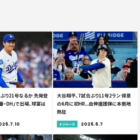
ぶり21号なるか 先発登
大谷翔平、7試合ぶり11号2ラン 得意
1番・DH」で出場、球宴は
の6月に初HR...由伸援護弾に本拠地
熱狂
026.7.10
2026.6.7
ドジャース