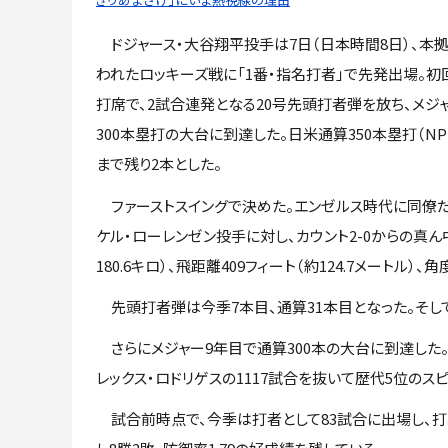
ドジャース・大谷翔平投手は7日（日本時間8日）、本
われたロッキーズ戦に「1番・指名打者」で先発出場。初
打席で、2試合連発となる20号先頭打者弾を放ち、メジ
300本塁打の大台に到達した。日米通算350本塁打（NPB
まで残り2本とした。
ファーストスイングで決めた。エンゼルス時代に同僚だ
ケル・ローレンゼン投手に対し、カウント2-0からの真ん
180.6キロ）、飛距離409フィート（約124.7メート
先頭打者弾は今季7本目、通算31本目となった。そして
さらにメジャー9年目で通算300本の大台に到達した。
レックス・ロドリゲスの1117試合を抜いて歴代5位のス
試合前時点で、今季は打者として83試合に出場し、打率.29