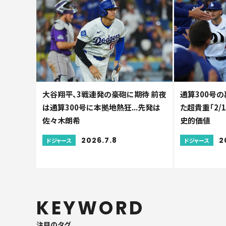
大谷翔平、3戦連発の豪砲に期待 前夜
通算300号の
は通算300号に本拠地熱狂...先発は
た超貴重「2/1
佐々木朗希
史的価値
2026.7.8
2
ドジャース
ドジャース
KEYWORD
注目のタグ