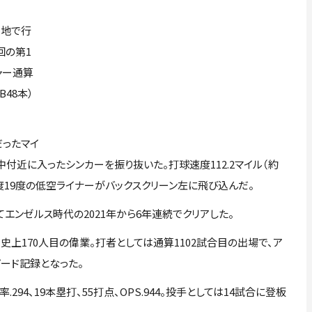
拠地で行
回の第1
ャー通算
48本）
ったマイ
中付近に入ったシンカーを振り抜いた。打球速度112.2マイル（約
ル）、角度19度の低空ライナーがバックスクリーン左に飛び込んだ。
エンゼルス時代の2021年から6年連続でクリアした。
史上170人目の偉業。打者としては通算1102試合目の出場で、ア
ピード記録となった。
4、19本塁打、55打点、OPS.944。投手としては14試合に登板