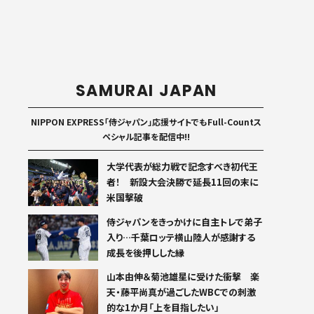
SAMURAI JAPAN
NIPPON EXPRESS「侍ジャパン」応援サイトでもFull-Countス
ペシャル記事を配信中!!
大学代表が総力戦で記念すべき初代王
者！ 新設大会決勝で延長11回の末に
米国撃破
侍ジャパンをきっかけに自主トレで弟子
入り…千葉ロッテ横山陸人が感謝する
成長を後押しした縁
山本由伸＆菊池雄星に受けた衝撃 楽
天・藤平尚真が過ごしたWBCでの刺激
的な1か月「上を目指したい」