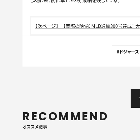
し8勝2敗、防御率1.79の好成績を残している。
【実際の映像】MLB通算300号達成！
#ドジャース
RECOMMEND
オススメ記事