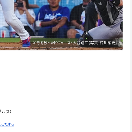
20号を放ったドジャース・大谷翔平【写真：荒川祐史】
ゼルス）
くったすっ