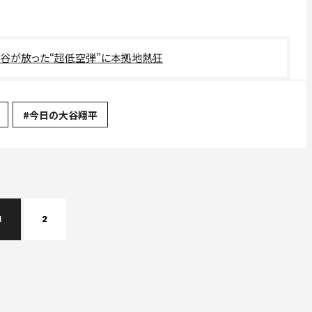
 大谷が放った“超低空弾”に本拠地熱狂
#今日の大谷翔平
1
2