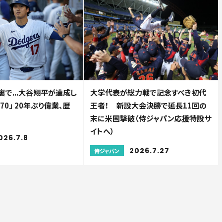
裏で...大谷翔平が達成し
大学代表が総力戦で記念すべき初代
70」 20年ぶり偉業、歴
王者！ 新設大会決勝で延長11回の
末に米国撃破（侍ジャパン応援特設サ
イトへ）
026.7.8
2026.7.27
侍ジャパン