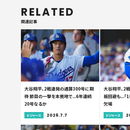
RELATED
関連記事
大谷翔平、2戦連発の通算300号に期
大谷翔平、2戦
待 節目の一撃を本拠地で...6年連続
板回避も...「
20号なるか
欠場
2026.7.7
2
ドジャース
ドジャース