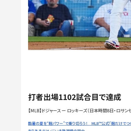
打者出場1102試合目で達成
【MLB】ドジャース ー ロッキーズ（日本時間8日・ロサン
酷暑の夏を“麹パワー”で乗り切ろう！ MLB™公式「麹だけでつ
きりあまさけ」にいま熱視線の理由