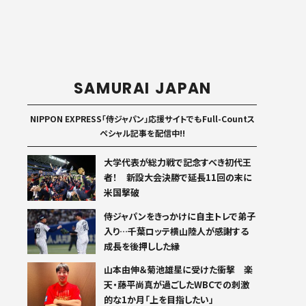
SAMURAI JAPAN
NIPPON EXPRESS「侍ジャパン」応援サイトでもFull-Countス
ペシャル記事を配信中!!
大学代表が総力戦で記念すべき初代王
者！ 新設大会決勝で延長11回の末に
米国撃破
侍ジャパンをきっかけに自主トレで弟子
入り…千葉ロッテ横山陸人が感謝する
成長を後押しした縁
山本由伸＆菊池雄星に受けた衝撃 楽
天・藤平尚真が過ごしたWBCでの刺激
的な1か月「上を目指したい」