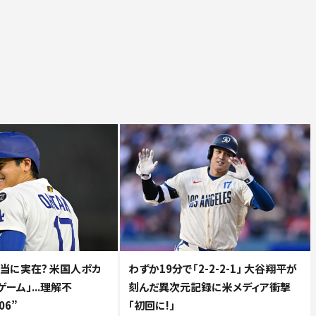
当に実在? 米国人ポカ
わずか19分で「2-2-2-1」 大谷翔平が
ーム」...理解不
刻んだ異次元記録に米メディア衝撃
06”
「初回に!」