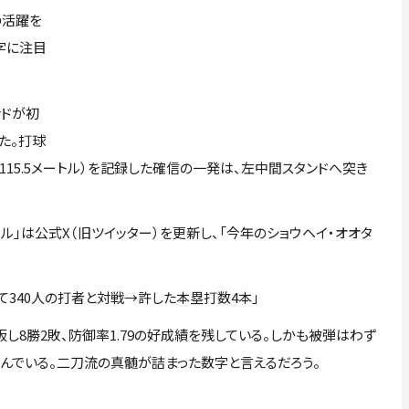
の活躍を
字に注目
ンドが初
た。打球
ト（約115.5メートル）を記録した確信の一発は、左中間スタンドへ突き
」は公式X（旧ツイッター）を更新し、「今年のショウヘイ・オオタ
て340人の打者と対戦→許した本塁打数4本」
8勝2敗、防御率1.79の好成績を残している。しかも被弾はわず
んでいる。二刀流の真髄が詰まった数字と言えるだろう。