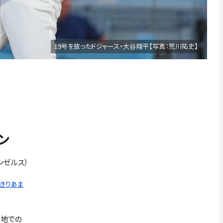
19号を放ったドジャース・大谷翔平【写真：荒川祐史】
ン
ンゼルス）
っきりあま
拠地での