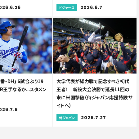
026.6.26
2026.6.7
ドジャース
番・DH」 6試合ぶり19
大学代表が総力戦で記念すべき初代
HR王手なるか...スタメン
王者！ 新設大会決勝で延長11回の
末に米国撃破（侍ジャパン応援特設サ
イトへ）
026.7.6
2026.7.27
侍ジャパン