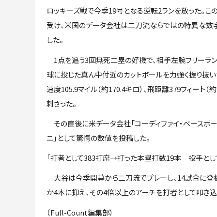
ロッキーズ戦で今季19号となる逆転2ランを放った。こ
受け、米国のデータ会社は二刀流ならではの特異な数
した。
1点を追う3回無死二塁の好機で、相手左腕フリーラ
球に投じた真ん中付近のカットボールを力強く振り抜い
速度105.9マイル（約170.4キロ）、飛距離379フィー
刺さった。
その直後に米データ会社「コーディファイ・ベースボール
ニ」として驚愕の数値を投稿した。
「打者として383打席→打った本塁打数19本 投手とし
大谷は今季開幕から二刀流でプレーし、14試合に登板し
か4本に抑え、その4倍以上のアーチを打者として叩き込
（Full-Count編集部）