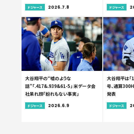
2026.7.8
2
ドジャース
ドジャース
大谷翔平の“嘘のような
大谷翔平は「1
話”「.417&.939&61-5」 米データ会
号、通算300
社呆れ顔「紛れもない事実」
発表
2026.6.9
2
ドジャース
ドジャース