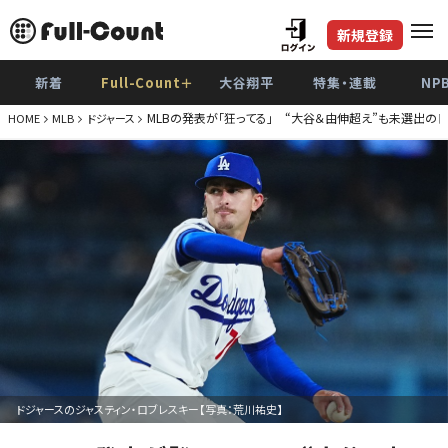
新規登録
新着
Full-Count＋
大谷翔平
特集・連載
NP
MLBの発表が「狂ってる」 “大谷＆由伸超え”も未選出の
HOME
MLB
ドジャース
ドジャースのジャスティン・ロブレスキー【写真：荒川祐史】