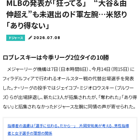
MLBの発表が「狂ってる」 “大谷＆由
伸超え”も未選出のド軍左腕…米怒り
「あり得ない」
2026.07.08
ドジャース
ロブレスキーは今季リーグ2位タイの10勝
メジャーリーグ機構は7日（日本時間8日）、今月14日（同15日）に
フィラデルフィアで行われるオールスター戦の代替出場選手を発表
した。ナ・リーグの投手ではジェイコブ・ミジオロウスキー（ブルワー
ズ）らが出場辞退し、新たに3人が招集されたが、「奪われた」「あり得
ない」と招集されなかったドジャース左腕に同情の声が寄せられた。
指導者の遠慮は「選手に伝わる。だから…」 片岡安祐美が考える、男性指導
者と女子選手の理想の関係