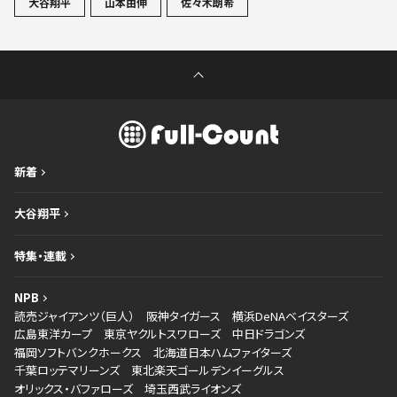
大谷翔平
山本由伸
佐々木朗希
新着
大谷翔平
特集・連載
NPB
読売ジャイアンツ（巨人）
阪神タイガース
横浜DeNAベイスターズ
広島東洋カープ
東京ヤクルトスワローズ
中日ドラゴンズ
福岡ソフトバンクホークス
北海道日本ハムファイターズ
千葉ロッテマリーンズ
東北楽天ゴールデンイーグルス
オリックス・バファローズ
埼玉西武ライオンズ