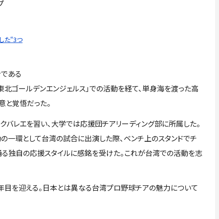
プ
た“3つ
である
東北ゴールデンエンジェルス」での活動を経て、単身海を渡った高
意と覚悟だった。
クバレエを習い、大学では応援団チアリーディング部に所属した。
活動の一環として台湾の試合に出演した際、ベンチ上のスタンドでチ
踊る独自の応援スタイルに感銘を受けた。これが台湾での活動を志
今年で3年目を迎える。日本とは異なる台湾プロ野球チアの魅力について