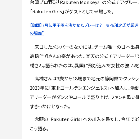
台湾プロ野球「Rakuten Monkeys」の公式チアグルー
「Rakuten Girls」がゲストとして来場した。
【動画】7月に甲子園を沸かせたプレーは？ 掛布雅之氏が厳選し
の場面”
来日したメンバーのなかには、チーム唯一の日本出身
高橋佳帆さんの姿があった。楽天の公式チアリーダー「
橋さん。語られたのは、異国に飛び込んだ女性の強い決
高橋さんは3歳から18歳まで地元の静岡県でクラシッ
2023年に「東北ゴールデンエンジェルス」へ加入し、
アリーダーがダンスやコールで盛り上げ、ファンも歌い
すきっかけとなった。
念願の「Rakuten Girls」への加入を果たし、
こう語る。