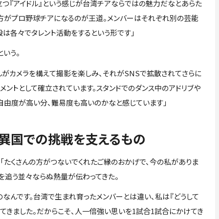
立つ『アイドル』という感じが台湾チアならではの魅力だなとあらた
方がプロ野球チアになるのが王道。メンバーはそれぞれ別の芸能
段は各々でタレント活動をするという形です」
いう。
んがカメラを構えて撮影を楽しみ、それがSNSで拡散されてさらに
メントとして確立されています。スタンドでのダンス中のアドリブや
自由度が高い分、難易度も高いのかなと感じています」
」異国での挑戦を支えるもの
たくさんの方がつないでくれたご縁のおかげで、今の私がありま
を追う並々ならぬ熱量が伝わってきた。
のなんです。台湾で生まれ育ったメンバーとは違い、私は『どうして
てきました。だからこそ、人一倍強い思いを1試合1試合にかけてき