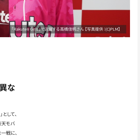
「Rakuten Girls」で活躍する高橋佳帆さん 【写真提供：(C)PLM】
は異な
として、
楽天モバ
一戦に、