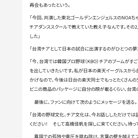
再会もあったという。
「今回、共演した東北ゴールデンエンジェルスのNOAち
チアダンススクールで教えていた教え子なんです。その
した」
「台湾チアとして日本の試合に出演するのがひとつの夢
「今、台湾では韓国プロ野球（KBO）チアのブームがす
を出していきたいです。私が日本の楽天イーグルスから
かげなので、今後は日台の楽天同士でもっとたくさんの交
ビニの商品のパッケージに自分の顔が載るくらい、台湾
最後に、ファンに向けて次のようにメッセージを送る。
「台湾の野球文化、チア文化は、今お話ししただけでは
ください！ そして高橋佳帆を探しに来てください。待っ
異国での孤独や重圧を跳ね除け、言葉の壁を越えてフ