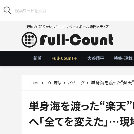
野球の「知りたい」がここに。ベースボール専門メディア
新着
Full-Count＋
大谷翔平
特集・連載
単身海を渡った“楽天
HOME
プロ野球
パ・リーグ
単身海を渡った“楽天
へ「全てを変えた」…現