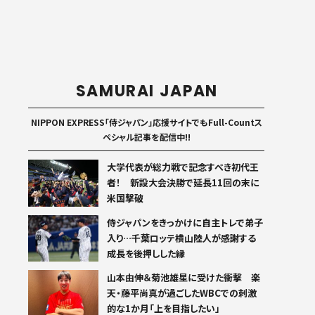
SAMURAI JAPAN
NIPPON EXPRESS「侍ジャパン」応援サイトでもFull-Countス
ペシャル記事を配信中!!
大学代表が総力戦で記念すべき初代王
者！ 新設大会決勝で延長11回の末に
米国撃破
侍ジャパンをきっかけに自主トレで弟子
入り…千葉ロッテ横山陸人が感謝する
成長を後押しした縁
山本由伸＆菊池雄星に受けた衝撃 楽
天・藤平尚真が過ごしたWBCでの刺激
的な1か月「上を目指したい」