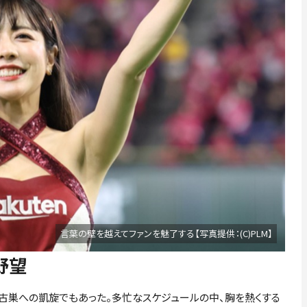
言葉の壁を越えてファンを魅了する【写真提供：(C)PLM】
野望
古巣への凱旋でもあった。多忙なスケジュールの中、胸を熱くする