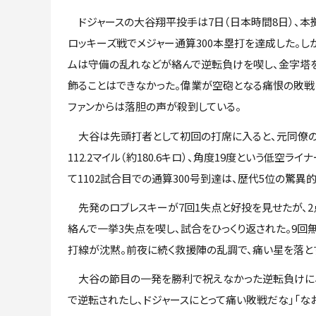
ドジャースの大谷翔平投手は7日（日本時間8日）、本
ロッキーズ戦でメジャー通算300本塁打を達成した。し
ムは守備の乱れなどが絡んで逆転負けを喫し、金字塔
飾ることはできなかった。偉業が空砲となる痛恨の敗戦
ファンからは落胆の声が殺到している。
大谷は先頭打者として初回の打席に入ると、元同僚の
112.2マイル（約180.6キロ）、角度19度という低空
て1102試合目での通算300号到達は、歴代5位の驚異
先発のロブレスキーが7回1失点と好投を見せたが、2点
絡んで一挙3失点を喫し、試合をひっくり返された。9
打線が沈黙。前夜に続く救援陣の乱調で、痛い星を落と
大谷の節目の一発を勝利で祝えなかった逆転負けに、S
で逆転されたし、ドジャースにとって痛い敗戦だな」「なお