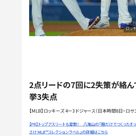
ロッ
2点リードの7回に2失策が絡ん
挙3失点
【MLB】ロッキーズ 4ー3 ドジャース（日本時間8日・ロサ
【PR】トップアスリートも愛飲！ 八海山の『麹だけでつくったす
さけ MLB™コレクションラベル』の詳細はこちら