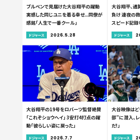
ブルペンで見届けた大谷翔平の躍動
大谷翔平、通
実感した同じユニを着る幸せ...同僚が
負け 連夜の救
感銘「人生で一番クール」
スピード記録
2026.5.28
2
ドジャース
ドジャース
大谷翔平の19号をロバーツ監督絶賛
大谷映像はどう
「これぞショウヘイ」 3安打4打点の躍
部”に潜入、
動「彼らしい姿に戻った」
だ!」
2026.7.7
2
ドジャース
ドジャース