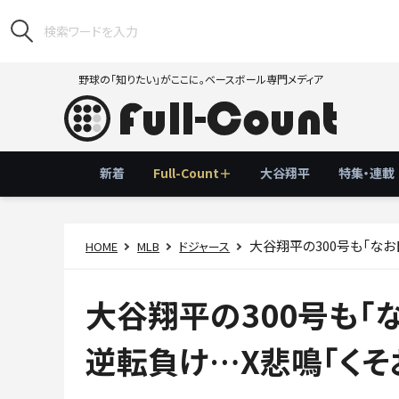
野球の「知りたい」がここに。ベースボール専門メディア
新着
Full-Count＋
大谷翔平
特集・連載
大谷翔平の300号も「な
HOME
MLB
ドジャース
大谷翔平の300号も「
逆転負け…X悲鳴「くそ