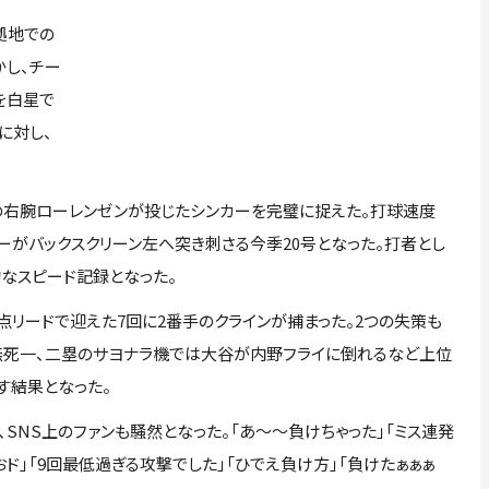
拠地での
かし、チー
を白星で
に対し、
右腕ローレンゼンが投じたシンカーを完璧に捉えた。打球速度
ライナーがバックスクリーン左へ突き刺さる今季20号となった。打者とし
的なスピード記録となった。
リードで迎えた7回に2番手のクラインが捕まった。2つの失策も
回無死一、二塁のサヨナラ機では大谷が内野フライに倒れるなど上位
す結果となった。
NS上のファンも騒然となった。「あ～～負けちゃった」「ミス連発
ド」「9回最低過ぎる攻撃でした」「ひでえ負け方」「負けたぁぁぁ