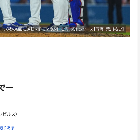
キーズ戦の8回に逆転を許しマウンドに集まるドジャース【写真：荒川祐史】
で一
ンゼルス）
っきりあま