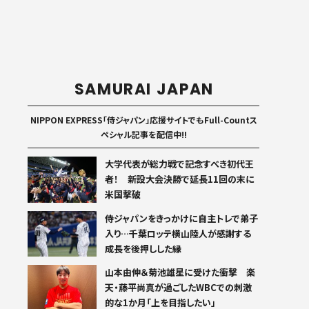
SAMURAI JAPAN
NIPPON EXPRESS「侍ジャパン」応援サイトでもFull-Countス
ペシャル記事を配信中!!
大学代表が総力戦で記念すべき初代王
者！ 新設大会決勝で延長11回の末に
米国撃破
侍ジャパンをきっかけに自主トレで弟子
入り…千葉ロッテ横山陸人が感謝する
成長を後押しした縁
山本由伸＆菊池雄星に受けた衝撃 楽
天・藤平尚真が過ごしたWBCでの刺激
的な1か月「上を目指したい」