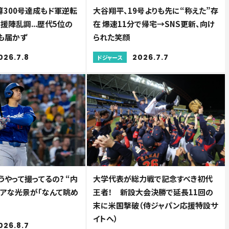
算300号達成もド軍逆転
大谷翔平、19号よりも先に“称えた”存
援陣乱調...歴代5位の
在 爆速11分で帰宅→SNS更新、向け
も届かず
られた笑顔
026.7.8
2026.7.7
ドジャース
やって撮ってるの? “内
大学代表が総力戦で記念すべき初代
レアな光景が「なんて眺め
王者！ 新設大会決勝で延長11回の
末に米国撃破（侍ジャパン応援特設サ
イトへ）
026.8.7