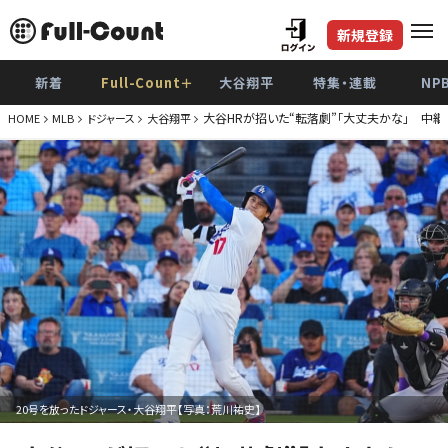
新規登録
新着
Full-Count＋
大谷翔平
特集・連載
NP
大谷HRが招いた“転落劇”「大丈夫かな」 中
HOME
MLB
ドジャース
大谷翔平
20号を放ったドジャース・大谷翔平【写真：荒川祐史】