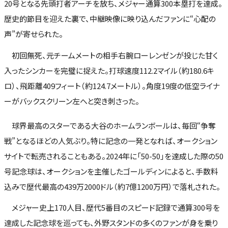
20号となる先頭打者アーチを放ち、メジャー通算300本塁打を達成。
歴史的節目を迎えた裏で、中継映像に映り込んだファンに“心配の
声”が寄せられた。
初回無死、元チームメートの相手右腕ローレンゼンが投じた甘く
入ったシンカーを完璧に捉えた。打球速度112.2マイル（約180.6キ
ロ）、飛距離409フィート（約124.7メートル）。角度19度の低空ライナ
ーがバックスクリーン左へと突き刺さった。
球界最高のスターである大谷のホームランボールは、毎回“争奪
戦”となるほどの人気ぶり。特に記念の一発となれば、オークション
サイトで転売されることもある。2024年に「50-50」を達成した際の50
号記念球は、オークションを主催したゴールディンによると、手数料
込みで歴代最高の439万2000ドル（約7億1200万円）で落札された。
メジャー史上170人目、歴代5番目のスピード記録で通算300号を
達成した記念球を巡っても、外野スタンドの多くのファンが身を乗り