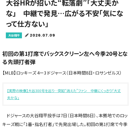
大谷HRが招いた“転落劇”「大丈夫か
な」 中継で発見…広がる不安「気にな
って仕方ない」
2026.07.09
大谷翔平
初回の第1打席でバックスクリーン左へ今季20号とな
る先頭打者弾
【MLB】ロッキーズ 4ー3 ドジャース（日本時間8日・ロサンゼルス）
【実際の映像】大谷300号を巡り…突如“消えた”ファン 中継にくっきり「大丈
夫かな」
ドジャースの大谷翔平投手は7日（日本時間8日）、本拠地でのロッ
キーズ戦に「1番・指名打者」で先発出場した。初回の第1打席で今季