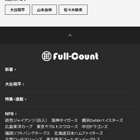
大谷翔平
山本由伸
佐々木朗希
新着
大谷翔平
特集・連載
NPB
読売ジャイアンツ（巨人）
阪神タイガース
横浜DeNAベイスターズ
広島東洋カープ
東京ヤクルトスワローズ
中日ドラゴンズ
福岡ソフトバンクホークス
北海道日本ハムファイターズ
千葉ロッテマリーンズ
東北楽天ゴールデンイーグルス