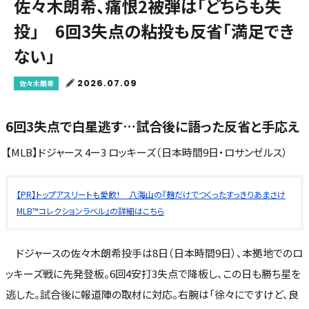
佐々木朗希、痛恨2被弾は「どちらも失
投」 6回3失点の粘投も反省「満足でき
ない」
2026.07.09
佐々木朗希
6回3失点で白星逃す…試合後に語った反省と手応え
【MLB】ドジャース 4ー3 ロッキーズ（日本時間9日・ロサンゼルス）
【PR】トップアスリートも愛飲！ 八海山の『麹だけでつくったすっきりあまさけ
MLB™コレクションラベル』の詳細はこちら
ドジャースの佐々木朗希投手は8日（日本時間9日）、本拠地でのロ
ッキーズ戦に先発登板。6回4安打3失点で降板し、この日も勝ち星を
逃した。試合後に報道陣の取材に対応。右腕は「徐々にですけど、良