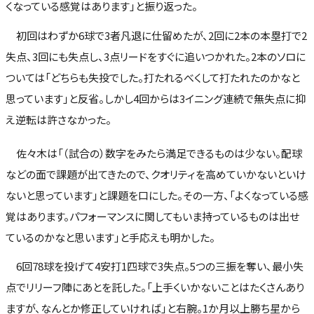
くなっている感覚はあります」と振り返った。
初回はわずか6球で3者凡退に仕留めたが、2回に2本の本塁打で2
失点、3回にも失点し、3点リードをすぐに追いつかれた。2本のソロに
ついては「どちらも失投でした。打たれるべくして打たれたのかなと
思っています」と反省。しかし4回からは3イニング連続で無失点に抑
え逆転は許さなかった。
佐々木は「（試合の）数字をみたら満足できるものは少ない。配球
などの面で課題が出てきたので、クオリティを高めていかないといけ
ないと思っています」と課題を口にした。その一方、「よくなっている感
覚はあります。パフォーマンスに関してもいま持っているものは出せ
ているのかなと思います」と手応えも明かした。
6回78球を投げて4安打1四球で3失点。5つの三振を奪い、最小失
点でリリーフ陣にあとを託した。「上手くいかないことはたくさんあり
ますが、なんとか修正していければ」と右腕。1か月以上勝ち星から