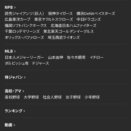
NPB
読売ジャイアンツ（巨人）
阪神タイガース
横浜DeNAベイスターズ
広島東洋カープ
東京ヤクルトスワローズ
中日ドラゴンズ
福岡ソフトバンクホークス
北海道日本ハムファイターズ
千葉ロッテマリーンズ
東北楽天ゴールデンイーグルス
オリックス・バファローズ
埼玉西武ライオンズ
MLB
日本人メジャーリーガー
山本由伸
佐々木朗希
イチロー
ダルビッシュ有
ドジャース
侍ジャパン
高校・アマ
高校野球
大学野球
社会人野球
女子野球
少年野球
ランキング
動画