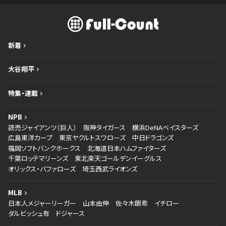
新着
大谷翔平
特集・連載
NPB
読売ジャイアンツ（巨人）
阪神タイガース
横浜DeNAベイスターズ
広島東洋カープ
東京ヤクルトスワローズ
中日ドラゴンズ
福岡ソフトバンクホークス
北海道日本ハムファイターズ
千葉ロッテマリーンズ
東北楽天ゴールデンイーグルス
オリックス・バファローズ
埼玉西武ライオンズ
MLB
日本人メジャーリーガー
山本由伸
佐々木朗希
イチロー
ダルビッシュ有
ドジャース