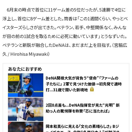
6月末の時点で首位に11ゲーム差の5位だったが、5連勝で4位に
浮上し、首位に8ゲーム差とした。筒香は「この1週間くらい、やっとベ
イスターズらしさが出てきた。ベテラン、若手、中堅関係なく、みんな
が目の前の1試合を取るために必死に動いています」とうなずいた。
ベテランと新鋭が融合したDeNAは、まだまだ上を目指す。（宮脇広
久 / Hirohisa Miyawaki）
あなたにおすすめ
DeNA関根大気が背負う“使命”「ファームの
子たちに」 2軍で見つけた価値→初先発で適時
打...31歳で開いた新境地
2回8点差も...DeNA指揮官が見た“光明” 新
助っ人の驚愕弾を称賛「芯に当たれば」
NEW
岡本和真らに見える「文化の素晴らしさ」 Bジ