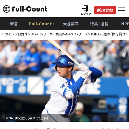
新規登録
新着
Full-Count＋
大谷翔平
特集・連載
NP
DeNA26歳は「隙を見
HOME
プロ野球
JERA セ・リーグ
横浜DeNAベイスターズ
DeNA・勝又温史【写真：井上学】