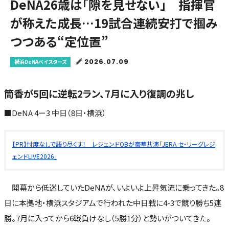
DeNA26歳は「隙を見せない」 指揮官
が称えた成長…19試合連続安打で掴み
つつある“定位置”
2026.07.09
横浜DeNAベイスターズ
筒香が5回に逆転2ラン、7月に入り復調の兆し
■DeNA 4ー3 中日（8日・横浜）
【PR】忖度なしで語り尽くす！ レジェンドOBが豪華共演「JERA セ・リーグレジ
ェンドLIVE2026」
開幕から低迷していたDeNAが、いよいよ上昇気流に乗ってきた。8
日に本拠地・横浜スタジアムで行われた中日戦に4-3で競り勝ち5連
勝。7月に入ってから6戦負けなし（5勝1分）と勢いがついてきた。