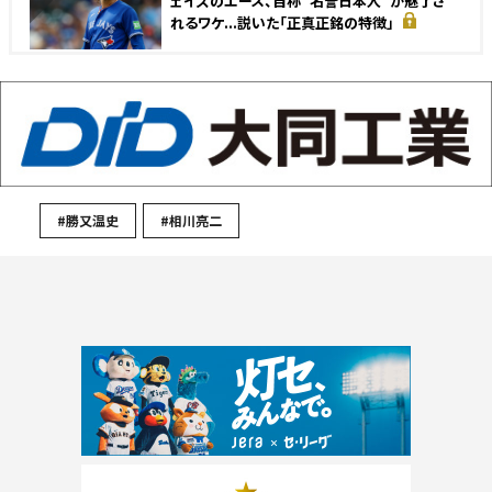
ェイズのエース、自称“名誉日本人”が魅了さ
れるワケ...説いた「正真正銘の特徴」
#勝又温史
#相川亮二