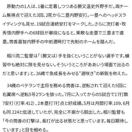
原動力の1人は、1番に定着しつつある勝又温史外野手だ。両チー
ム無得点で迎えた3回、2死から二塁内野安打。一塁へのヘッドスラ
イディングも見せ、19試合連続安打をマークした。さらに次打者・牧
秀悟内野手への6球目が暴投になると、果敢な走塁で三塁まで進
塁。筒香嘉智内野手の中前適時打で先制のホームを踏んだ。
相川亮二監督は「（勝又は）手を抜くということがない選手です。練
習中も絶対に隙を見せない。そういうところがああいう場面で出るの
だと思います」と、26歳で急成長をみせる“遅咲き”の新鋭を称えた。
34歳のベテランで主将を務める筒香は、逆転されて迎えた5回に
右翼席へ逆転5号2ランを放った。7月に入ってからの5試合で17打数
7安打（打率.412）、2本塁打7打点と好成績。5月は月間打率.109、6月
も同.224と低迷していたが、完全に不振から脱出した。相川監督も
「今の筒香の打撃は、長打が出る状態だと思っています。毎日期待し
ています」と目を細める。