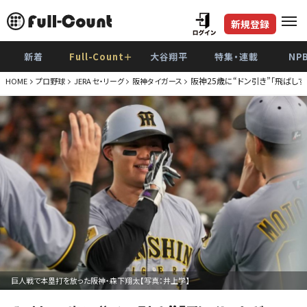
新規登録
新着
Full-Count＋
大谷翔平
特集・連載
NP
阪神25歳に“ドン引き”「飛ばしす
HOME
プロ野球
JERA セ・リーグ
阪神タイガース
巨人戦で本塁打を放った阪神・森下翔太【写真：井上学】