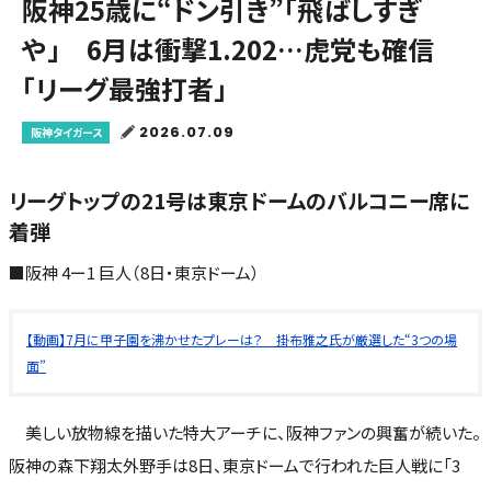
阪神25歳に“ドン引き”「飛ばしすぎ
や」 6月は衝撃1.202…虎党も確信
「リーグ最強打者」
2026.07.09
阪神タイガース
リーグトップの21号は東京ドームのバルコニー席に
着弾
■阪神 4ー1 巨人（8日・東京ドーム）
【動画】7月に甲子園を沸かせたプレーは？ 掛布雅之氏が厳選した“3つの場
面”
美しい放物線を描いた特大アーチに、阪神ファンの興奮が続いた。
阪神の森下翔太外野手は8日、東京ドームで行われた巨人戦に「3