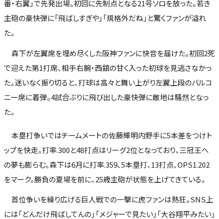
番・右翼」で先発出場。初回に先制点となる21号ソロを放った。若き
主砲の豪快弾に「飛ばしすぎや」「規格外だね」と驚くファンが溢れ
た。
森下が左翼席を埋め尽くした阪神ファンに快音を届けた。初回2死
で迎えた第1打席、相手右腕・西舘の甘く入った初球を見逃さなかっ
た。迷いなく振り切ると、打球は高々と舞い上がり左翼上段のバルコ
ニー席に着弾。4試合ぶりに飛び出した豪快弾に敵地は騒然となっ
た。
本塁打争いではチームメートの佐藤輝明内野手に5本差をつけト
ップを快走。打率.300と48打点はリーグ2位となっており、三冠王へ
の夢も膨らむ。森下は6月に打率.359、5本塁打、13打点、OPS1.202
をマーク。勝負の夏場を前に、25歳主砲が状態を上げてきている。
首位争いを繰り広げる巨人戦での一撃に虎ファンは熱狂。SNS上
には「どんだけ飛ばしてんの」「メジャーで見たい」「大谷翔平みたい」