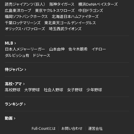
読売ジャイアンツ（巨人）
阪神タイガース
横浜DeNAベイスターズ
広島東洋カープ
東京ヤクルトスワローズ
中日ドラゴンズ
福岡ソフトバンクホークス
北海道日本ハムファイターズ
千葉ロッテマリーンズ
東北楽天ゴールデンイーグルス
オリックス・バファローズ
埼玉西武ライオンズ
MLB
日本人メジャーリーガー
山本由伸
佐々木朗希
イチロー
ダルビッシュ有
ドジャース
侍ジャパン
高校・アマ
高校野球
大学野球
社会人野球
女子野球
少年野球
ランキング
動画
Full-Countとは
お問い合わせ
運営会社