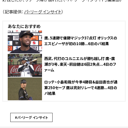
（記事提供：
パ・リーグ インサイト
）
あなたにおすすめ
鷹、5連勝で優勝マジック37点灯 オリックスの
エスピノーザが初の10勝...6日のパ結果
西武、代打のコルニエルが勝ち越し打 鷹・廣
瀬が3号、楽天・前田健は6回2失点...4日のフ
ァーム
ロッテ・小島和哉が今季4勝目&益田直也が通
算250セーブ 鷹は完封リレーで4連勝...4日の
パ結果
#パ・リーグ インサイト