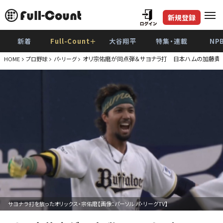
新規登録
新着
Full-Count＋
大谷翔平
特集・連載
NP
オリ宗佑磨が同点弾＆サヨナラ打 日本ハムの加藤貴之
HOME
プロ野球
パ・リーグ
サヨナラ打を放ったオリックス・宗佑磨【画像：パーソル パ・リーグTV】