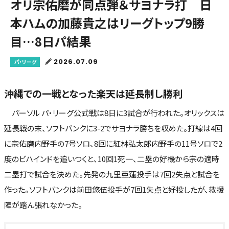
オリ宗佑磨が同点弾＆サヨナラ打 日
本ハムの加藤貴之はリーグトップ9勝
目…8日パ結果
2026.07.09
パ・リーグ
沖縄での一戦となった楽天は延長制し勝利
パーソル パ・リーグ公式戦は8日に3試合が行われた。オリックスは
延長戦の末、ソフトバンクに3-2でサヨナラ勝ちを収めた。打線は4回
に宗佑磨内野手の7号ソロ、8回に紅林弘太郎内野手の11号ソロで2
度のビハインドを追いつくと、10回1死一、二塁の好機から宗の適時
二塁打で試合を決めた。先発の九里亜蓮投手は7回2失点と試合を
作った。ソフトバンクは前田悠伍投手が7回1失点と好投したが、救援
陣が踏ん張れなかった。