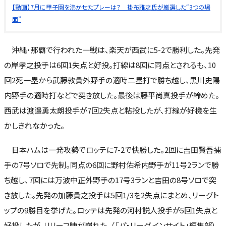
【動画】7月に甲子園を沸かせたプレーは？ 掛布雅之氏が厳選した“3つの場
面”
沖縄・那覇で行われた一戦は、楽天が西武に5-2で勝利した。先発
の岸孝之投手は6回1失点と好投。打線は8回に同点とされるも、10
回2死一塁から武藤敦貴外野手の適時二塁打で勝ち越し、黒川史陽
内野手の適時打などで突き放した。最後は藤平尚真投手が締めた。
西武は渡邉勇太朗投手が7回2失点と粘投したが、打線が好機を生
かしきれなかった。
日本ハムは一発攻勢でロッテに7-2で快勝した。2回に吉田賢吾捕
手の7号ソロで先制。同点の6回に野村佑希内野手が11号2ランで勝
ち越し、7回には万波中正外野手の17号3ランと吉田の8号ソロで突
き放した。先発の加藤貴之投手は5回1/3を2失点にまとめ、リーグト
ップの9勝目を挙げた。ロッテは先発の河村説人投手が5回1失点と
好投したが、リリーフ陣が崩れた。（「パ・リーグ インサイト」編集部）