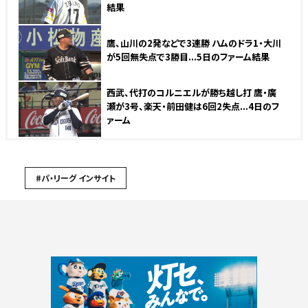
結果
鷹、山川の2発などで3連勝 ハムのドラ1・大川
が5回無失点で3勝目...5日のファーム結果
西武、代打のコルニエルが勝ち越し打 鷹・廣
瀬が3号、楽天・前田健は6回2失点...4日のフ
ァーム
#パ・リーグ インサイト