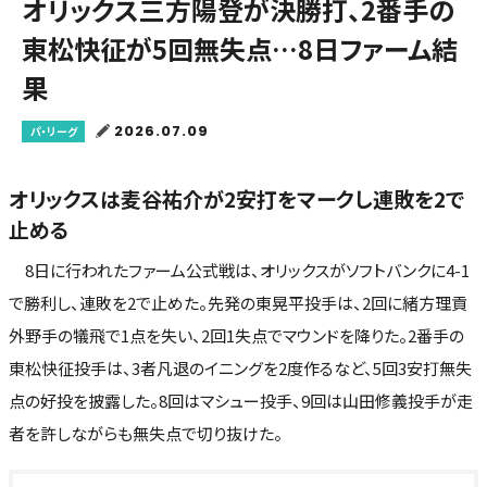
オリックス三方陽登が決勝打、2番手の
東松快征が5回無失点…8日ファーム結
果
2026.07.09
パ・リーグ
オリックスは麦谷祐介が2安打をマークし連敗を2で
止める
8日に行われたファーム公式戦は、オリックスがソフトバンクに4-1
で勝利し、連敗を2で止めた。先発の東晃平投手は、2回に緒方理貢
外野手の犠飛で1点を失い、2回1失点でマウンドを降りた。2番手の
東松快征投手は、3者凡退のイニングを2度作るなど、5回3安打無失
点の好投を披露した。8回はマシュー投手、9回は山田修義投手が走
者を許しながらも無失点で切り抜けた。