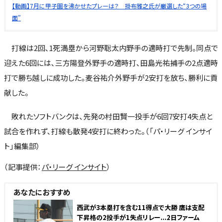
【動画】7月に甲子園を沸かせたプレーは？ 掛布雅之氏が厳選した“3つの場
面”
打線は2回、1死満塁から河野聡太内野手の適時打で先制。同点で
迎えた6回には、三方陽登外野手の適時打、田島光祐捕手の2点適時
打で勝ち越しに成功した。麦谷祐介外野手が2安打を放ち、勝利に貢
献した。
敗れたソフトバンクは、先発の村田賢一投手が6回7安打4失点と
試合を作れず、打線も散発4安打に終わった。（「パ・リーグ インサイ
ト」編集部）
（記事提供：
パ・リーグ インサイト
）
あなたにおすすめ
西武が3本塁打を含む11得点で大勝 鷹は支配
下昇格の2投手が1失点リレー...2日ファーム