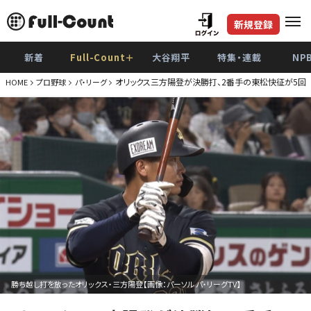
新規登録
新着
Full-Count＋
大谷翔平
特集・連載
NP
オリックス三方陽登が決勝打、2番手の東松快征が5回
HOME
プロ野球
パ・リーグ
勝ち越し打を放ったオリックス・三方陽登【画像：パーソル パ・リーグTV】