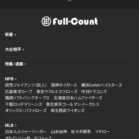
新着
大谷翔平
特集・連載
NPB
読売ジャイアンツ（巨人）
阪神タイガース
横浜DeNAベイスターズ
広島東洋カープ
東京ヤクルトスワローズ
中日ドラゴンズ
福岡ソフトバンクホークス
北海道日本ハムファイターズ
千葉ロッテマリーンズ
東北楽天ゴールデンイーグルス
オリックス・バファローズ
埼玉西武ライオンズ
MLB
日本人メジャーリーガー
山本由伸
佐々木朗希
イチロー
ダルビッシュ有
ドジャース