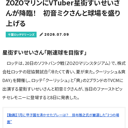
ZOZOマリンにVTuber星街すいせいさ
んが降臨！ 初音ミクさんと球場を盛り
上げる
2026.07.09
千葉ロッテマリーンズ
星街すいせいさん「剛速球を目指す」
ロッテは、20日のソフトバンク戦（ZOZOマリンスタジアム）で、株式
会社ロッテの冠協賛試合「冷たくて青い、夏が来た。クーリッシュ＆爽
DAY」を開催し、ロッテ「クーリッシュ」と「爽」の2ブランドのTVCMに
出演する星街すいせいさんと初音ミクさんが、当日のファーストピッ
チセレモニーに登場すると8日に発表した。
【動画】7月に甲子園を沸かせたプレーは？ 掛布雅之氏が厳選した“3つの場
面”