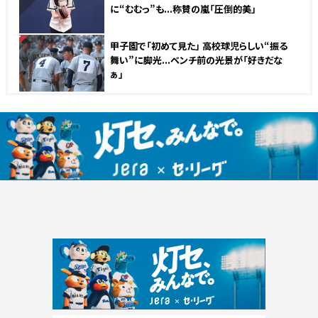
に“むむっ”も...称賛の嵐「圧倒的美」
NEW
甲子園で「初めて見た」 高校球児らしい“振る
舞い”に脚光...ベンチ前の光景が「好きだな
ぁ」