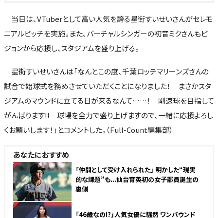
当日は、VTuberとして高い人気を誇る星街すいせいさんがセレモ
ニアルピッチを実施。また、バーチャルシンガーの初音ミクさんもビ
ジョンから応援し、スタジアムを盛り上げる。
星街すいせいさんは「なんとこの度、千葉ロッテマリーンズさんの
試合で始球式を務めさせていただくことになりました！ まさかスタ
ジアムのマウンドに立てる日が来るなんて……！ 剛速球を目指して
がんばります!! 球場を全力で盛り上げますので、一緒に応援よろし
くお願いします！」とコメントした。（Full-Count編集部）
あなたにおすすめ
NEW
「仲間として受け入れられた」 明かした“現実
的な課題”も...仙台育英初の女子部員誕生の
裏側
NEW
「46歳なの!?」人気女優に騒然 ワンバウンド