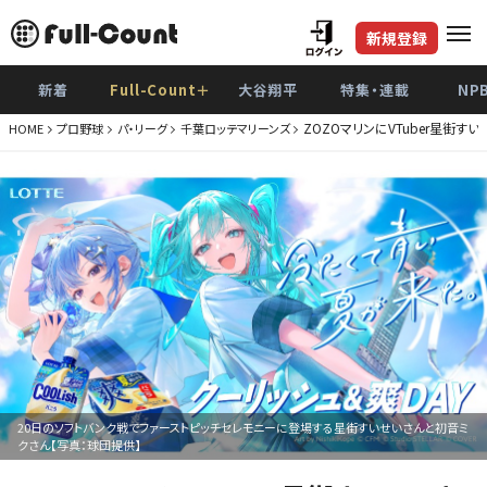
新規登録
新着
Full-Count＋
大谷翔平
特集・連載
NP
ZOZOマリンにVTuber星街
HOME
プロ野球
パ・リーグ
千葉ロッテマリーンズ
20日のソフトバンク戦でファーストピッチセレモニーに登場する星街すいせいさんと初音ミ
クさん【写真：球団提供】