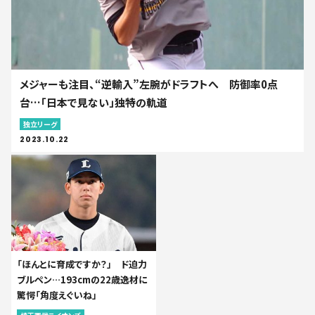
メジャーも注目、“逆輸入”左腕がドラフトへ 防御率0点
台…「日本で見ない」独特の軌道
独立リーグ
2023.10.22
「ほんとに育成ですか？」 ド迫力
ブルペン…193cmの22歳逸材に
驚愕「角度えぐいね」