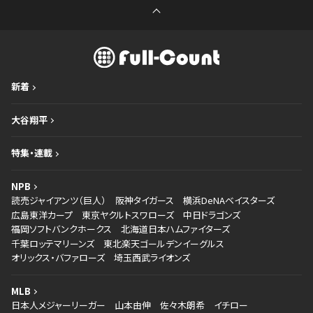
新着
大谷翔平
特集・連載
NPB
読売ジャイアンツ（巨人）
阪神タイガース
横浜DeNAベイスターズ
広島東洋カープ
東京ヤクルトスワローズ
中日ドラゴンズ
福岡ソフトバンクホークス
北海道日本ハムファイターズ
千葉ロッテマリーンズ
東北楽天ゴールデンイーグルス
オリックス・バファローズ
埼玉西武ライオンズ
MLB
日本人メジャーリーガー
山本由伸
佐々木朗希
イチロー