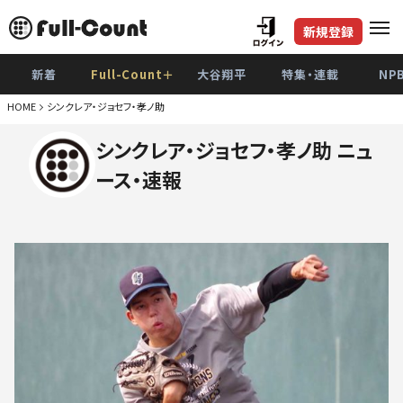
新規登録
新着
Full-Count＋
大谷翔平
特集・連載
NP
HOME
シンクレア・ジョセフ・孝ノ助
シンクレア・ジョセフ・孝ノ助 ニュ
ース・速報