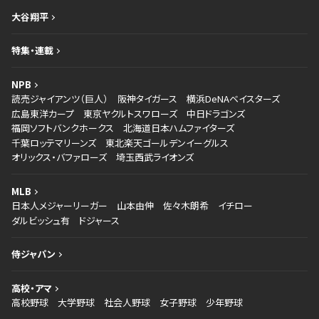
大谷翔平
特集・連載
NPB
読売ジャイアンツ（巨人）
阪神タイガース
横浜DeNAベイスターズ
広島東洋カープ
東京ヤクルトスワローズ
中日ドラゴンズ
福岡ソフトバンクホークス
北海道日本ハムファイターズ
千葉ロッテマリーンズ
東北楽天ゴールデンイーグルス
オリックス・バファローズ
埼玉西武ライオンズ
MLB
日本人メジャーリーガー
山本由伸
佐々木朗希
イチロー
ダルビッシュ有
ドジャース
侍ジャパン
高校・アマ
高校野球
大学野球
社会人野球
女子野球
少年野球