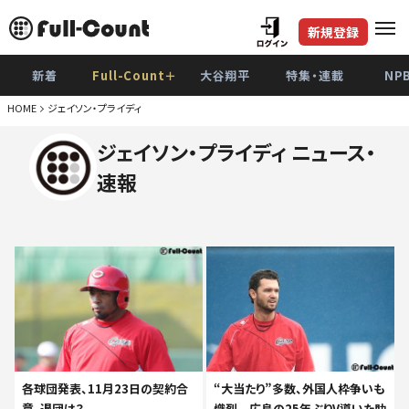
新規登録
新着
Full-Count＋
大谷翔平
特集・連載
NP
HOME
ジェイソン・プライディ
ジェイソン・プライディ ニュース・
速報
各球団発表、11月23日の契約合
“大当たり”多数、外国人枠争いも
意、退団は？
熾烈 広島の25年ぶりV導いた助