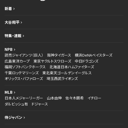
新着
大谷翔平
特集・連載
NPB
読売ジャイアンツ（巨人）
阪神タイガース
横浜DeNAベイスターズ
広島東洋カープ
東京ヤクルトスワローズ
中日ドラゴンズ
福岡ソフトバンクホークス
北海道日本ハムファイターズ
千葉ロッテマリーンズ
東北楽天ゴールデンイーグルス
オリックス・バファローズ
埼玉西武ライオンズ
MLB
日本人メジャーリーガー
山本由伸
佐々木朗希
イチロー
ダルビッシュ有
ドジャース
侍ジャパン