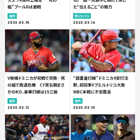
組”プールDは激戦
た“伝えること”の魅力
海外
侍ジャパン
2023.03.15
2023.03.14
V候補ドミニカが初戦で完敗…死
“超重量打線”ドミニカ4安打沈
の組で敗退危機 CY賞右腕まさ
黙、前回準Vプエルトリコ大敗
かのKO、豪華打線は15三振
WBC本戦に不安露呈
海外
海外
2023.03.12
2023.03.10