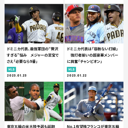
ドミニカ代表、最強軍団の“贅沢
ドミニカ代表は「容赦ない打線」
すぎる”悩み メジャーの至宝で
強打者揃いの超豪華メンバー
さえ「必要なら9番」
に興奮「チャンピオン」
MLB
MLB
2023.01.23
2023.01.22
東京五輪の米大陸予選も延期
No.1有望株フランコが東京五輪