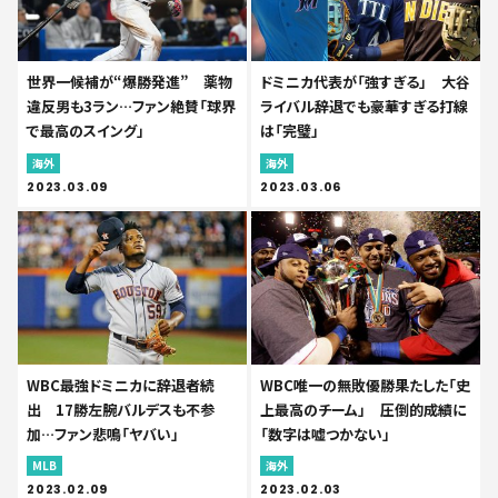
世界一候補が“爆勝発進” 薬物
ドミニカ代表が「強すぎる」 大谷
違反男も3ラン…ファン絶賛「球界
ライバル辞退でも豪華すぎる打線
で最高のスイング」
は「完璧」
海外
海外
2023.03.09
2023.03.06
WBC最強ドミニカに辞退者続
WBC唯一の無敗優勝果たした「史
出 17勝左腕バルデスも不参
上最高のチーム」 圧倒的成績に
加…ファン悲鳴「ヤバい」
「数字は嘘つかない」
MLB
海外
2023.02.09
2023.02.03