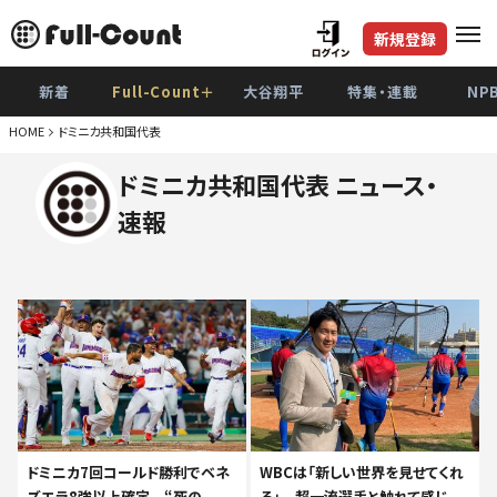
新規登録
新着
Full-Count＋
大谷翔平
特集・連載
NP
HOME
ドミニカ共和国代表
ドミニカ共和国代表 ニュース・
速報
ドミニカ7回コールド勝利でベネ
WBCは「新しい世界を見せてくれ
ズエラ8強以上確定 “死の
る」 超一流選手と触れて感じ