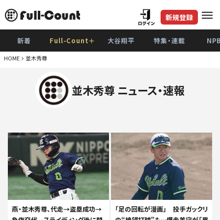
新規登録
新着
Full-Count＋
大谷翔平
特集・連載
NP
HOME
並木秀尊
並木秀尊 ニュース・速報
燕・並木秀尊、代走→盗塁成功→
「足の回転が漫画」 投手ガックリ
負傷交代 スライディング後に悶
の“絶望打球”も…爆走美守が「異