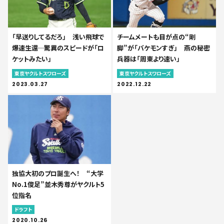
「早送りしてるだろ」 浅い飛球で
チームメートも目が点の“剛
爆速生還…驚異のスピードが「ロ
脚”が「バケモンすぎ」 燕の秘密
ケットみたい」
兵器は「周東より速い」
東京ヤクルトスワローズ
東京ヤクルトスワローズ
2023.03.27
2022.12.22
独協大初のプロ誕生へ！ “大学
No.1俊足”並木秀尊がヤクルト5
位指名
ドラフト
2020.10.26