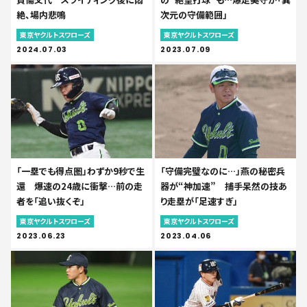
絶、場内悲鳴
次元の守備範囲」
東京ヤクルトスワローズ
東京ヤクルトスワローズ
2024.07.03
2023.07.09
「一塁でも得点圏」わずか9秒で生
「守備完璧なのに…」燕の秘密兵
還 爆速の24歳に衝撃…前の走
器が“神加速” 捕手呆然の技あ
者を「追い抜くぞ」
り走塁が「足速すぎ」
東京ヤクルトスワローズ
東京ヤクルトスワローズ
2023.06.23
2023.04.06