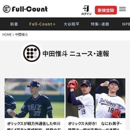
新規登録
新着
Full-Count＋
大谷翔平
特集・連載
NP
HOME
中田惟斗
中田惟斗 ニュース・速報
オリックスが戦力外通告した中川
オリックス大好き！ なにわ男子・
颯ら4選手と育成契約 移籍の石
藤原丈一郎が先発ローテ予想＆