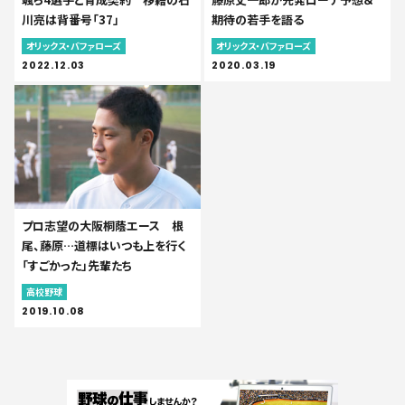
川亮は背番号「37」
期待の若手を語る
オリックス・バファローズ
オリックス・バファローズ
2022.12.03
2020.03.19
プロ志望の大阪桐蔭エース 根
尾、藤原…道標はいつも上を行く
「すごかった」先輩たち
高校野球
2019.10.08