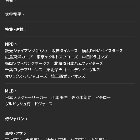
大谷翔平
特集・連載
NPB
読売ジャイアンツ（巨人）
阪神タイガース
横浜DeNAベイスターズ
広島東洋カープ
東京ヤクルトスワローズ
中日ドラゴンズ
福岡ソフトバンクホークス
北海道日本ハムファイターズ
千葉ロッテマリーンズ
東北楽天ゴールデンイーグルス
オリックス・バファローズ
埼玉西武ライオンズ
MLB
日本人メジャーリーガー
山本由伸
佐々木朗希
イチロー
ダルビッシュ有
ドジャース
侍ジャパン
高校・アマ
高校野球
大学野球
社会人野球
女子野球
少年野球