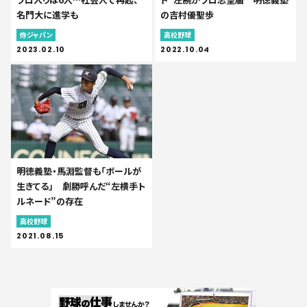
名門大に進学も
の吉村優聖歩
侍ジャパン
高校野球
2023.02.10
2022.10.04
明徳義塾・馬淵監督も「ボールが
生きてる」 劇勝呼んだ“左横手ト
ルネード”の存在
高校野球
2021.08.15