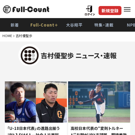
新規登録
新着
Full-Count＋
大谷翔平
特集・連載
NP
HOME
吉村優聖歩
吉村優聖歩 ニュース・速報
「U-18日本代表」の進路出揃う
高校日本代表の“変則トルネー
プロ入りは6人…社会人で再起、
ド”左腕がプロ志望届 明徳義塾